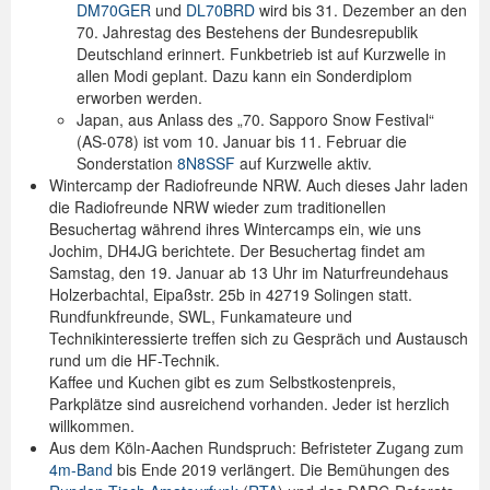
DM70GER
und
DL70BRD
wird bis 31. Dezember an den
70. Jahrestag des Bestehens der Bundesrepublik
Deutschland erinnert. Funkbetrieb ist auf Kurzwelle in
allen Modi geplant. Dazu kann ein Sonderdiplom
erworben werden.
Japan, aus Anlass des „70. Sapporo Snow Festival“
(AS-078) ist vom 10. Januar bis 11. Februar die
Sonderstation
8N8SSF
auf Kurzwelle aktiv.
Wintercamp der Radiofreunde NRW. Auch dieses Jahr laden
die Radiofreunde NRW wieder zum traditionellen
Besuchertag während ihres Wintercamps ein, wie uns
Jochim, DH4JG berichtete. Der Besuchertag findet am
Samstag, den 19. Januar ab 13 Uhr im Naturfreundehaus
Holzerbachtal, Eipaßstr. 25b in 42719 Solingen statt.
Rundfunkfreunde, SWL, Funkamateure und
Technikinteressierte treffen sich zu Gespräch und Austausch
rund um die HF-Technik.
Kaffee und Kuchen gibt es zum Selbstkostenpreis,
Parkplätze sind ausreichend vorhanden. Jeder ist herzlich
willkommen.
Aus dem Köln-Aachen Rundspruch: Befristeter Zugang zum
4m-Band
bis Ende 2019 verlängert. Die Bemühungen des