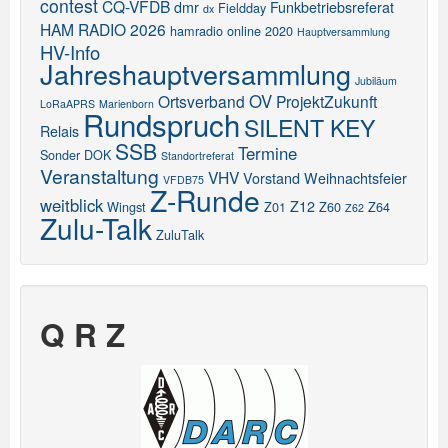
contest
CQ-VFDB
dmr
Funkbetriebsreferat
Fieldday
dx
HAM RADIO 2026
hamradio online 2020
Hauptversammlung
HV-Info
Jahreshauptversammlung
Jubiläum
OV
Ortsverband
ProjektZukunft
LoRaAPRS
Marienborn
Rundspruch
SILENT KEY
Relais
SSB
Termine
Sonder DOK
Standortreferat
Veranstaltung
VHV
Vorstand
Weihnachtsfeier
VFDB75
Z-Runde
weitblick
Z12
Wingst
Z01
Z60
Z64
Z62
Zulu-Talk
ZuluTalk
Q R Z