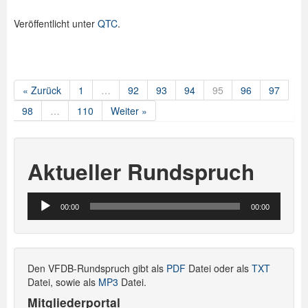
Veröffentlicht unter
QTC
.
« Zurück
1
…
92
93
94
95
96
97
98
…
110
Weiter »
Aktueller Rundspruch
Audio-
00:00
00:00
Player
Den VFDB-Rundspruch gibt als
PDF
Datei oder als
TXT
Datei, sowie als
MP3
Datei.
Mitgliederportal