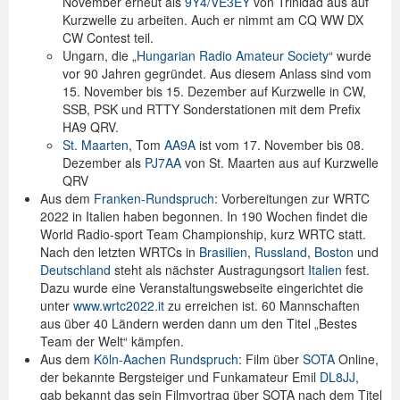
November erneut als
9Y4/VE3EY
von Trinidad aus auf
Kurzwelle zu arbeiten. Auch er nimmt am CQ WW DX
CW Contest teil.
Ungarn, die „
Hungarian Radio Amateur Society
“ wurde
vor 90 Jahren gegründet. Aus diesem Anlass sind vom
15. November bis 15. Dezember auf Kurzwelle in CW,
SSB, PSK und RTTY Sonderstationen mit dem Prefix
HA9 QRV.
St. Maarten
, Tom
AA9A
ist vom 17. November bis 08.
Dezember als
PJ7AA
von St. Maarten aus auf Kurzwelle
QRV
Aus dem
Franken-Rundspruch
: Vorbereitungen zur WRTC
2022 in Italien haben begonnen. In 190 Wochen findet die
World Radio-sport Team Championship, kurz WRTC statt.
Nach den letzten WRTCs in
Brasilien
,
Russland
,
Boston
und
Deutschland
steht als nächster Austragungsort
Italien
fest.
Dazu wurde eine Veranstaltungswebseite eingerichtet die
unter
www.wrtc2022.it
zu erreichen ist. 60 Mannschaften
aus über 40 Ländern werden dann um den Titel „Bestes
Team der Welt“ kämpfen.
Aus dem
Köln-Aachen Rundspruch
: Film über
SOTA
Online,
der bekannte Bergsteiger und Funkamateur Emil
DL8JJ
,
gab bekannt das sein Filmvortrag über SOTA nach dem Titel