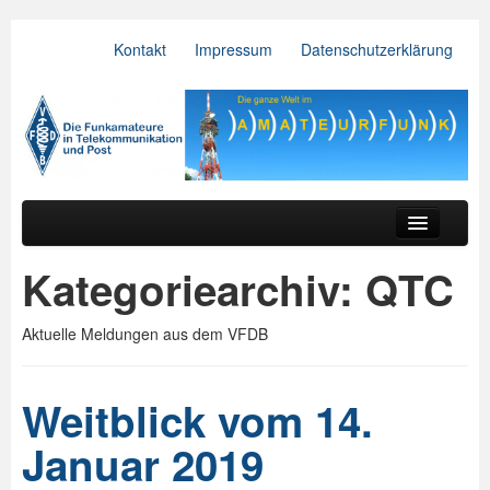
Kontakt
Impressum
Datenschutzerklärung
VFDB e.V.
Zum primären Inhalt springen
Zum sekundären Inhalt springen
Hauptmenü
Aktuelles
Kategoriearchiv:
QTC
Der Verein
Aktuelle Meldungen aus dem VFDB
Referate
BV & OV
Weitblick vom 14.
Relais
Januar 2019
Downloads