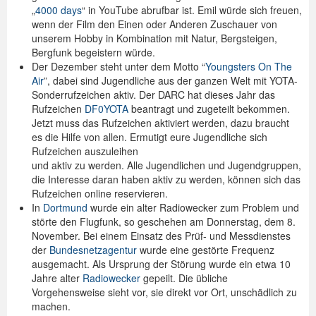
„
4000 days
“ in YouTube abrufbar ist. Emil würde sich freuen,
wenn der Film den Einen oder Anderen Zuschauer von
unserem Hobby in Kombination mit Natur, Bergsteigen,
Bergfunk begeistern würde.
Der Dezember steht unter dem Motto “
Youngsters On The
Air
”, dabei sind Jugendliche aus der ganzen Welt mit YOTA-
Sonderrufzeichen aktiv. Der DARC hat dieses Jahr das
Rufzeichen
DF0YOTA
beantragt und zugeteilt bekommen.
Jetzt muss das Rufzeichen aktiviert werden, dazu braucht
es die Hilfe von allen. Ermutigt eure Jugendliche sich
Rufzeichen auszuleihen
und aktiv zu werden. Alle Jugendlichen und Jugendgruppen,
die Interesse daran haben aktiv zu werden, können sich das
Rufzeichen online reservieren.
In
Dortmund
wurde ein alter Radiowecker zum Problem und
störte den Flugfunk, so geschehen am Donnerstag, dem 8.
November. Bei einem Einsatz des Prüf- und Messdienstes
der
Bundesnetzagentur
wurde eine gestörte Frequenz
ausgemacht. Als Ursprung der Störung wurde ein etwa 10
Jahre alter
Radiowecker
gepeilt. Die übliche
Vorgehensweise sieht vor, sie direkt vor Ort, unschädlich zu
machen.