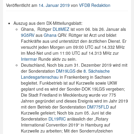
Veröffentlicht am
14. Januar 2019
von
VFDB Redaktion
Spenden
Login
Auszug aus dem DX-Mitteilungsblatt:
Ghana, Rüttger
DL8MEZ
ist vom 06. bis 26. Januar als
9G5RV
aus
Ghana
QRV. Rüttger ist Arzt und bildet
Fachkräfte aus und unterstützt den ärztlichen Dienst. Er
versucht jeden Morgen um 09:00 UTC auf 14.332 MHz
im Med-Net und um 11:00 UTC auf 14.313 MHz zur
Intermar
Runde aktiv zu sein.
Deutschland, Noch bis zum 31. Dezember 2019 wird mit
der Sonderstation
DM19LGS
die
8. Sächsische
Landesgartenschau
in Frankenberg in Sachsen
begleitet. Funkbetrieb ist auf Kurzwelle sowie UKW
geplant und es wird der Sonder-DOK 19LGS vergeben;
Die Stadt Friedland in Mecklenburg wurde vor 775
Jahren gegründet und dieses Ereignis wird im Jahr 2019
mit dem Betrieb der Sonderstation
DM775FLD
auf
Kurzwelle gefeiert; Noch bis zum 05. Juni ist die
Sonderstation
DL19RIC
anlässlich der „Rotary
International Convention 2019“ in Hamburg auf
Kurzwelle zu arbeiten; Mit den Sonderrufzeichen