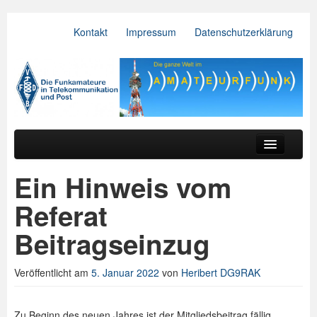
Kontakt
Impressum
Datenschutzerklärung
VFDB e.V.
Zum primären Inhalt springen
Zum sekundären Inhalt springen
Hauptmenü
Aktuelles
Ein Hinweis vom
Der Verein
Referat
Referate
Beitragseinzug
BV & OV
Veröffentlicht am
5. Januar 2022
von
Heribert DG9RAK
Relais
Downloads
Zu Beginn des neuen Jahres ist der Mitgliedsbeitrag fällig.