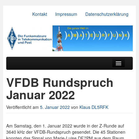
Kontakt
Impressum
Datenschutzerklärung
VFDB e.V.
Zum primären Inhalt springen
Zum sekundären Inhalt springen
Hauptmenü
Aktuelles
VFDB Rundspruch
Der Verein
Januar 2022
Referate
Veröffentlicht am
5. Januar 2022
von
Klaus DL5RFK
BV & OV
Relais
Am Samstag, den 1. Januar 2022 wurde in der Z-Runde auf
3640 kHz der VFDB-Rundspruch gesendet. Die 45 Stationen
Downloads
konnten das Signal von Marie-Luise DF7PM aus dem Raum