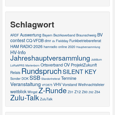
Schlagwort
BV
Auswertung
ARDF
Bayern
Bezirksverband
Braunschweig
contest
CQ-VFDB
dmr
Funkbetriebsreferat
Fieldday
dx
HAM RADIO 2026
hamradio online 2020
Hauptversammlung
HV-Info
Jahreshauptversammlung
Jubiläum
OV
Ortsverband
ProjektZukunft
LoRaAPRS
Marienborn
Rundspruch
SILENT KEY
Relais
SSB
Termine
Sonder DOK
Standortreferat
Veranstaltung
VHV
Vorstand
Weihnachtsfeier
VFDB75
Z-Runde
weitblick
Z12
Wingst
Z01
Z60
Z64
Z62
Zulu-Talk
ZuluTalk