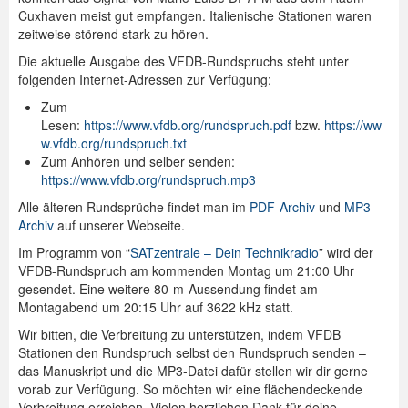
Cuxhaven meist gut empfangen. Italienische Stationen waren
Spenden
zeitweise störend stark zu hören.
Die aktuelle Ausgabe des VFDB-Rundspruchs steht unter
Login
folgenden Internet-Adressen zur Verfügung:
Zum
Lesen:
https://www.vfdb.org/rundspruch.pdf
bzw.
https://ww
w.vfdb.org/rundspruch.txt
Zum Anhören und selber senden:
https://www.vfdb.org/rundspruch.mp3
Alle älteren Rundsprüche findet man im
PDF-Archiv
und
MP3-
Archiv
auf unserer Webseite.
Im Programm von “
SATzentrale – Dein Technikradio
” wird der
VFDB-Rundspruch am kommenden Montag um 21:00 Uhr
gesendet. Eine weitere 80-m-Aussendung findet am
Montagabend um 20:15 Uhr auf 3622 kHz statt.
Wir bitten, die Verbreitung zu unterstützen, indem VFDB
Stationen den Rundspruch selbst den Rundspruch senden –
das Manuskript und die MP3-Datei dafür stellen wir dir gerne
vorab zur Verfügung. So möchten wir eine flächendeckende
Verbreitung erreichen. Vielen herzlichen Dank für deine