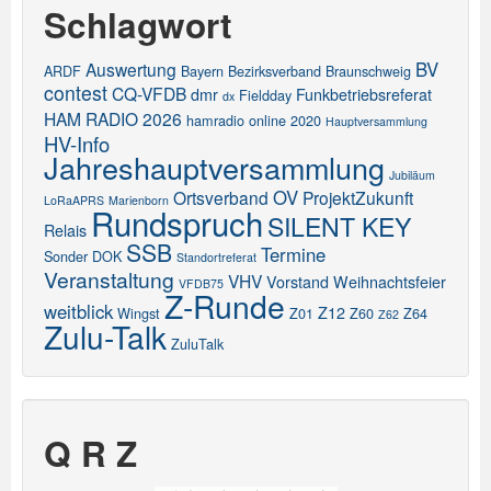
Schlagwort
BV
Auswertung
ARDF
Bayern
Bezirksverband
Braunschweig
contest
CQ-VFDB
dmr
Funkbetriebsreferat
Fieldday
dx
HAM RADIO 2026
hamradio online 2020
Hauptversammlung
HV-Info
Jahreshauptversammlung
Jubiläum
OV
Ortsverband
ProjektZukunft
LoRaAPRS
Marienborn
Rundspruch
SILENT KEY
Relais
SSB
Termine
Sonder DOK
Standortreferat
Veranstaltung
VHV
Vorstand
Weihnachtsfeier
VFDB75
Z-Runde
weitblick
Z12
Wingst
Z01
Z60
Z64
Z62
Zulu-Talk
ZuluTalk
Q R Z