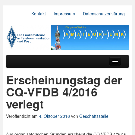
Kontakt
Impressum
Datenschutzerklärung
VFDB e.V.
Zum primären Inhalt springen
Zum sekundären Inhalt springen
Hauptmenü
Aktuelles
Erscheinungstag der
Der Verein
CQ-VFDB 4/2016
Referate
verlegt
BV & OV
Veröffentlicht am
4. Oktober 2016
von
Geschäftsstelle
Relais
Downloads
Aus organisatorischen Gründen erscheint die CQ-VFDB 4/2016