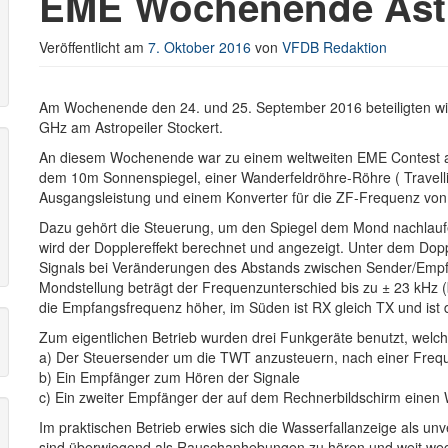
EME Wochenende Astro
Veröffentlicht am
7. Oktober 2016
von
VFDB Redaktion
r
Am Wochenende den 24. und 25. September 2016 beteiligten wir
GHz am Astropeiler Stockert.
An diesem Wochenende war zu einem weltweiten EME Contest au
dem 10m Sonnenspiegel, einer Wanderfeldröhre-Röhre ( Travel
Ausgangsleistung und einem Konverter für die ZF-Frequenz von
Dazu gehört die Steuerung, um den Spiegel dem Mond nachlauf
wird der Dopplereffekt berechnet und angezeigt. Unter dem Doppl
Signals bei Veränderungen des Abstands zwischen Sender/Emp
Mondstellung beträgt der Frequenzunterschied bis zu ± 23 kHz 
die Empfangsfrequenz höher, im Süden ist RX gleich TX und ist 
Zum eigentlichen Betrieb wurden drei Funkgeräte benutzt, welch
a) Der Steuersender um die TWT anzusteuern, nach einer Fre
b) Ein Empfänger zum Hören der Signale
c) Ein zweiter Empfänger der auf dem Rechnerbildschirm einen W
Im praktischen Betrieb erwies sich die Wasserfallanzeige als un
sind überwiegend als Rauschanhebungen zu hören und weit we