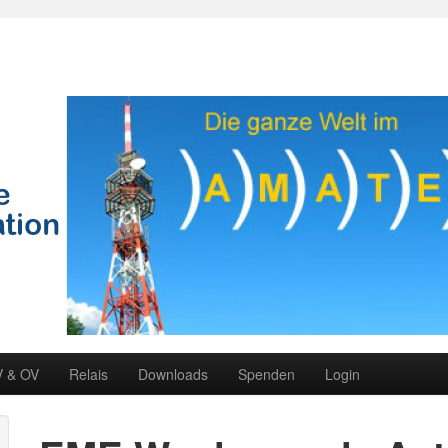
V & OV
Relais
Downloads
Spenden
Login