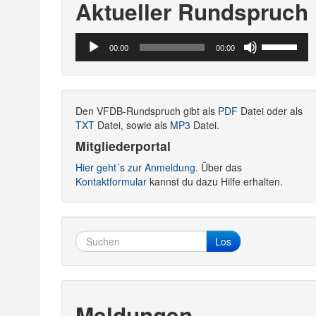
Aktueller Rundspruch
Audio-
Pfeiltasten
00:00
00:00
Player
Hoch/Runte
benutzen,
um
die
Den VFDB-Rundspruch gibt als
PDF
Datei oder als
Lautstärke
TXT
Datei, sowie als
MP3
Datei.
zu
regeln.
Mitgliederportal
Hier geht´s zur Anmeldung.
Über das
Kontaktformular
kannst du dazu Hilfe erhalten.
Los
Meldungen