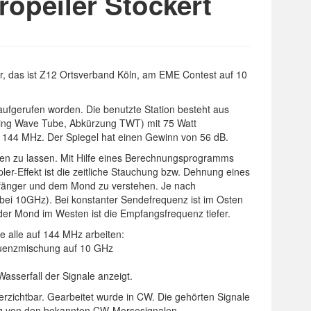
peiler Stockert
, das ist Z12 Ortsverband Köln, am EME Contest auf 10
fgerufen worden. Die benutzte Station besteht aus
ling Wave Tube, Abkürzung TWT) mit 75 Watt
 144 MHz. Der Spiegel hat einen Gewinn von 56 dB.
en zu lassen. Mit Hilfe eines Berechnungsprogramms
er-Effekt ist die zeitliche Stauchung bzw. Dehnung eines
fänger und dem Mond zu verstehen. Je nach
(bei 10GHz). Bei konstanter Sendefrequenz ist im Osten
der Mond im Westen ist die Empfangsfrequenz tiefer.
e alle auf 144 MHz arbeiten:
quenzmischung auf 10 GHz
asserfall der Signale anzeigt.
verzichtbar. Gearbeitet wurde in CW. Die gehörten Signale
g von den bekannten CW-Morsesignalen.