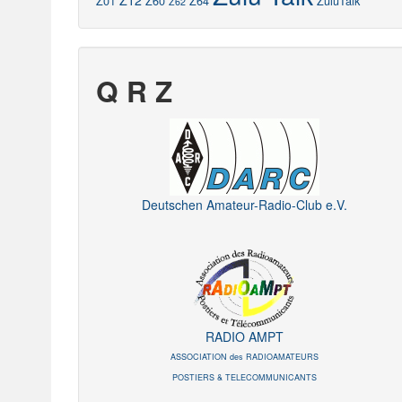
Z12
Z01
Z60
Z64
ZuluTalk
Z62
Q R Z
Deutschen Amateur-Radio-Club e.V.
RADIO AMPT
ASSOCIATION des RADIOAMATEURS
POSTIERS & TELECOMMUNICANTS