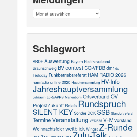
Meldungen
Schlagwort
Auswertung
ARDF
Bayern
Bezirksverband
contest
BV
CQ-VFDB
dmr
Braunschweig
dx
HAM RADIO 2026
Funkbetriebsreferat
Fieldday
HV-Info
hamradio online 2020
Hauptversammlung
Jahreshauptversammlung
OV
Ortsverband
Jubiläum
LoRaAPRS
Marienborn
Rundspruch
ProjektZukunft
Relais
SILENT KEY
SSB
Sonder DOK
Standortreferat
Veranstaltung
Termine
VHV
Vorstand
VFDB75
Z-Runde
weitblick
Weihnachtsfeier
Wingst
Zulu-Talk