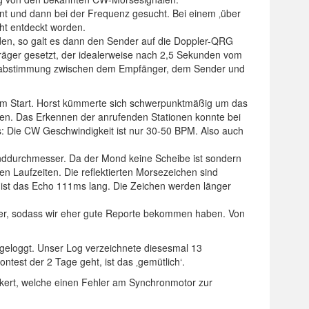
nt und dann bei der Frequenz gesucht. Bei einem ‚über
ht entdeckt worden.
den, so galt es dann den Sender auf die Doppler-QRG
n Träger gesetzt, der idealerweise nach 2,5 Sekunden vom
einabstimmung zwischen dem Empfänger, dem Sender und
 Start. Horst kümmerte sich schwerpunktmäßig um das
ben. Das Erkennen der anrufenden Stationen konnte bei
s: Die CW Geschwindigkeit ist nur 30-50 BPM. Also auch
ddurchmesser. Da der Mond keine Scheibe ist sondern
hen Laufzeiten. Die reflektierten Morsezeichen sind
ist das Echo 111ms lang. Die Zeichen werden länger
er, sodass wir eher gute Reporte bekommen haben. Von
geloggt. Unser Log verzeichnete diesesmal 13
test der 2 Tage geht, ist das ‚gemütlich‘.
kert, welche einen Fehler am Synchronmotor zur