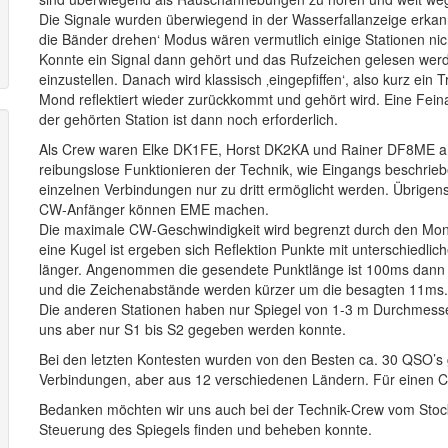
Die Signale wurden überwiegend in der Wasserfallanzeige erkan
die Bänder drehen‘ Modus wären vermutlich einige Stationen nic
Konnte ein Signal dann gehört und das Rufzeichen gelesen wer
einzustellen. Danach wird klassisch ‚eingepfiffen‘, also kurz ei
Mond reflektiert wieder zurückkommt und gehört wird. Eine F
der gehörten Station ist dann noch erforderlich.
Als Crew waren Elke DK1FE, Horst DK2KA und Rainer DF8ME am
reibungslose Funktionieren der Technik, wie Eingangs beschrie
einzelnen Verbindungen nur zu dritt ermöglicht werden. Übrigen
CW-Anfänger können EME machen.
Die maximale CW-Geschwindigkeit wird begrenzt durch den Mon
eine Kugel ist ergeben sich Reflektion Punkte mit unterschiedlic
länger. Angenommen die gesendete Punktlänge ist 100ms dann 
und die Zeichenabstände werden kürzer um die besagten 11ms.
Die anderen Stationen haben nur Spiegel von 1-3 m Durchmess
uns aber nur S1 bis S2 gegeben werden konnte.
Bei den letzten Kontesten wurden von den Besten ca. 30 QSO’s 
Verbindungen, aber aus 12 verschiedenen Ländern. Für einen Con
Bedanken möchten wir uns auch bei der Technik-Crew vom Stoc
Steuerung des Spiegels finden und beheben konnte.