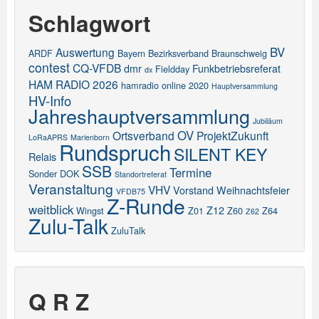
Schlagwort
BV
Auswertung
ARDF
Bayern
Bezirksverband
Braunschweig
contest
CQ-VFDB
dmr
Funkbetriebsreferat
Fieldday
dx
HAM RADIO 2026
hamradio online 2020
Hauptversammlung
HV-Info
Jahreshauptversammlung
Jubiläum
OV
Ortsverband
ProjektZukunft
LoRaAPRS
Marienborn
Rundspruch
SILENT KEY
Relais
SSB
Termine
Sonder DOK
Standortreferat
Veranstaltung
VHV
Vorstand
Weihnachtsfeier
VFDB75
Z-Runde
weitblick
Z12
Wingst
Z01
Z60
Z64
Z62
Zulu-Talk
ZuluTalk
Q R Z