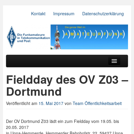
Kontakt
Impressum
Datenschutzerklärung
VFDB e.V.
Zum primären Inhalt springen
Zum sekundären Inhalt springen
Hauptmenü
Aktuelles
Fieldday des OV Z03 –
Der Verein
Dortmund
Referate
Veröffentlicht am
15. Mai 2017
von
Team Öffentlichkeitsarbeit
BV & OV
Relais
Der OV Dortmund Z03 lädt ein zum Fieldday vom 19.05. bis
20.05. 2017
Downloads
in Unna-Hemmerde, Hemmerder Bahnhofstr. 22, 59427 Unna