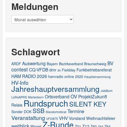
Meldungen
Meldungen
Schlagwort
BV
Auswertung
ARDF
Bayern
Bezirksverband
Braunschweig
contest
CQ-VFDB
dmr
Funkbetriebsreferat
Fieldday
dx
HAM RADIO 2026
hamradio online 2020
Hauptversammlung
HV-Info
Jahreshauptversammlung
Jubiläum
OV
Ortsverband
ProjektZukunft
LoRaAPRS
Marienborn
Rundspruch
SILENT KEY
Relais
SSB
Termine
Sonder DOK
Standortreferat
Veranstaltung
VHV
Vorstand
Weihnachtsfeier
VFDB75
Z-Runde
weitblick
Z12
Wingst
Z01
Z60
Z64
Z62