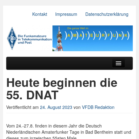
Kontakt
Impressum
Datenschutzerklärung
VFDB e.V.
Zum primären Inhalt springen
Zum sekundären Inhalt springen
Hauptmenü
Aktuelles
Heute beginnen die
Der Verein
55. DNAT
Referate
Veröffentlicht am
24. August 2023
von
VFDB Redaktion
BV & OV
Relais
Vom 24.-27.8. finden in diesem Jahr die Deutsch
Niederländischen Amaterfunker Tage in Bad Bentheim statt und
Downloads
dieses zum inzwischen 55sten Male.