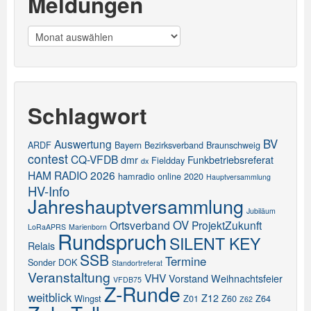
Meldungen
Meldungen
Schlagwort
BV
Auswertung
ARDF
Bayern
Bezirksverband
Braunschweig
contest
CQ-VFDB
dmr
Funkbetriebsreferat
Fieldday
dx
HAM RADIO 2026
hamradio online 2020
Hauptversammlung
HV-Info
Jahreshauptversammlung
Jubiläum
OV
Ortsverband
ProjektZukunft
LoRaAPRS
Marienborn
Rundspruch
SILENT KEY
Relais
SSB
Termine
Sonder DOK
Standortreferat
Veranstaltung
VHV
Vorstand
Weihnachtsfeier
VFDB75
Z-Runde
weitblick
Z12
Wingst
Z01
Z60
Z64
Z62