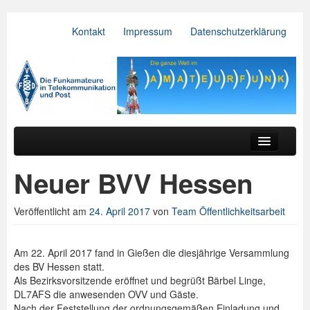
Kontakt
Impressum
Datenschutzerklärung
VFDB e.V.
Zum primären Inhalt springen
Zum sekundären Inhalt springen
Hauptmenü
Aktuelles
Neuer BVV Hessen
Der Verein
Veröffentlicht am
24. April 2017
von
Team Öffentlichkeitsarbeit
Referate
BV & OV
Am 22. April 2017 fand in Gießen die diesjährige Versammlung
des BV Hessen statt.
Relais
Als Bezirksvorsitzende eröffnet und begrüßt Bärbel Linge,
DL7AFS die anwesenden OVV und Gäste.
Downloads
Nach der Feststellung der ordnungsgemäßen Einladung und