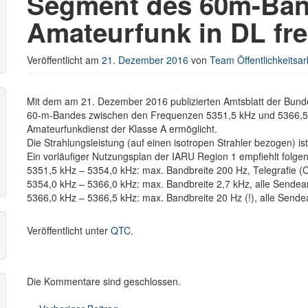
Segment des 60m-Ban
Amateurfunk in DL fr
r
Veröffentlicht am
21. Dezember 2016
von
Team Öffentlichkeitsar
Mit dem am 21. Dezember 2016 publizierten Amtsblatt der Bunde
60-m-Bandes zwischen den Frequenzen 5351,5 kHz und 5366,5 
Amateurfunkdienst der Klasse A ermöglicht.
Die Strahlungsleistung (auf einen isotropen Strahler bezogen) is
Ein vorläufiger Nutzungsplan der IARU Region 1 empfiehlt folge
5351,5 kHz – 5354,0 kHz: max. Bandbreite 200 Hz, Telegrafie 
5354,0 kHz – 5366,0 kHz: max. Bandbreite 2,7 kHz, alle Sendea
5366,0 kHz – 5366,5 kHz: max. Bandbreite 20 Hz (!), alle Sende
Veröffentlicht unter
QTC
.
Die Kommentare sind geschlossen.