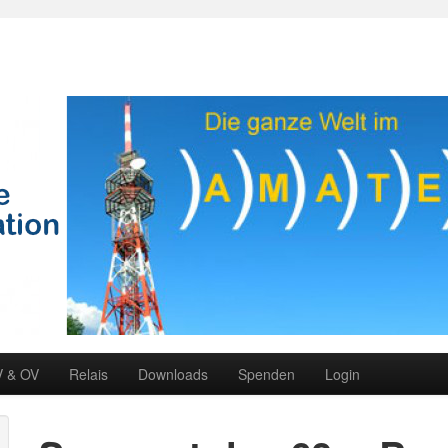
V & OV
Relais
Downloads
Spenden
Login