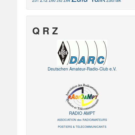
Z12
Z01
Z60
Z64
ZuluTalk
Z62
Q R Z
Deutschen Amateur-Radio-Club e.V.
RADIO AMPT
ASSOCIATION des RADIOAMATEURS
POSTIERS & TELECOMMUNICANTS