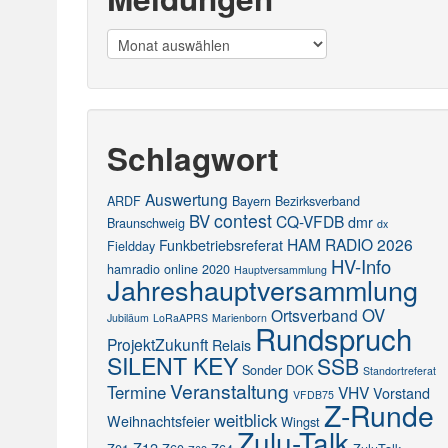
Meldungen
Schlagwort
Auswertung
ARDF
Bayern
Bezirksverband
contest
BV
CQ-VFDB
dmr
Braunschweig
dx
HAM RADIO 2026
Funkbetriebsreferat
Fieldday
HV-Info
hamradio online 2020
Hauptversammlung
Jahreshauptversammlung
OV
Ortsverband
Jubiläum
LoRaAPRS
Marienborn
Rundspruch
ProjektZukunft
Relais
SILENT KEY
SSB
Sonder DOK
Standortreferat
Veranstaltung
Termine
VHV
Vorstand
VFDB75
Z-Runde
weitblick
Weihnachtsfeier
Wingst
Zulu-Talk