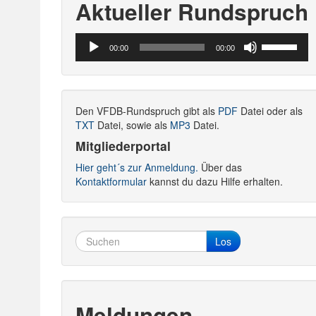
Aktueller Rundspruch
Audio-
Pfeiltasten
00:00
00:00
Player
Hoch/Runte
benutzen,
um
die
Den VFDB-Rundspruch gibt als
PDF
Datei oder als
Lautstärke
TXT
Datei, sowie als
MP3
Datei.
zu
regeln.
Mitgliederportal
Hier geht´s zur Anmeldung.
Über das
Kontaktformular
kannst du dazu Hilfe erhalten.
Los
Meldungen