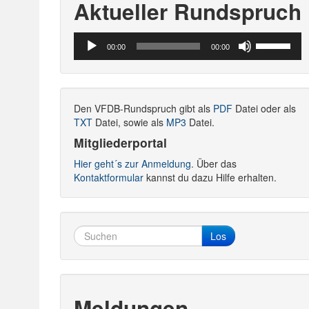
Aktueller Rundspruch
Audio-
Pfeiltasten
00:00
00:00
Player
Hoch/Runte
benutzen,
um
die
Den VFDB-Rundspruch gibt als
PDF
Datei oder als
Lautstärke
TXT
Datei, sowie als
MP3
Datei.
zu
regeln.
Mitgliederportal
Hier geht´s zur Anmeldung.
Über das
Kontaktformular
kannst du dazu Hilfe erhalten.
Los
Meldungen