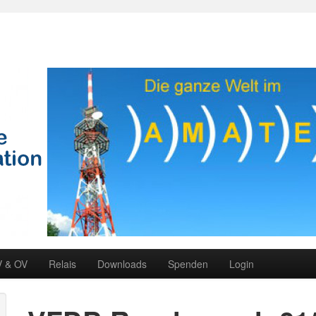
V & OV
Relais
Downloads
Spenden
Login