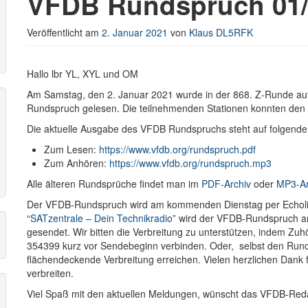
VFDB Rundspruch 01/
Veröffentlicht am
2. Januar 2021
von
Klaus DL5RFK
r
Hallo lbr YL, XYL und OM
Am Samstag, den 2. Januar 2021 wurde in der 868. Z-Runde a
Rundspruch gelesen. Die teilnehmenden Stationen konnten de
Die aktuelle Ausgabe des VFDB Rundspruchs steht auf folgende
Zum Lesen:
https://www.vfdb.org/rundspruch.pdf
Zum Anhören:
https://www.vfdb.org/rundspruch.mp3
Alle älteren Rundsprüche findet man im
PDF-Archiv
oder
MP3-Ar
Der VFDB-Rundspruch wird am kommenden Dienstag per Echoli
“
SATzentrale – Dein Technikradio
” wird der VFDB-Rundspruch 
gesendet. Wir bitten die Verbreitung zu unterstützen, indem Zuh
354399 kurz vor Sendebeginn verbinden. Oder, selbst den Run
flächendeckende Verbreitung erreichen. Vielen herzlichen Dan
verbreiten.
Viel Spaß mit den aktuellen Meldungen, wünscht das VFDB-Red