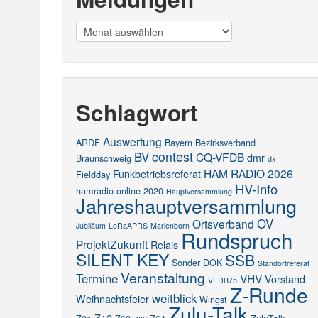
Meldungen
Schlagwort
Auswertung
ARDF
Bayern
Bezirksverband
contest
BV
CQ-VFDB
dmr
Braunschweig
dx
HAM RADIO 2026
Funkbetriebsreferat
Fieldday
HV-Info
hamradio online 2020
Hauptversammlung
Jahreshauptversammlung
OV
Ortsverband
Jubiläum
LoRaAPRS
Marienborn
Rundspruch
ProjektZukunft
Relais
SILENT KEY
SSB
Sonder DOK
Standortreferat
Veranstaltung
Termine
VHV
Vorstand
VFDB75
Z-Runde
weitblick
Weihnachtsfeier
Wingst
Zulu-Talk