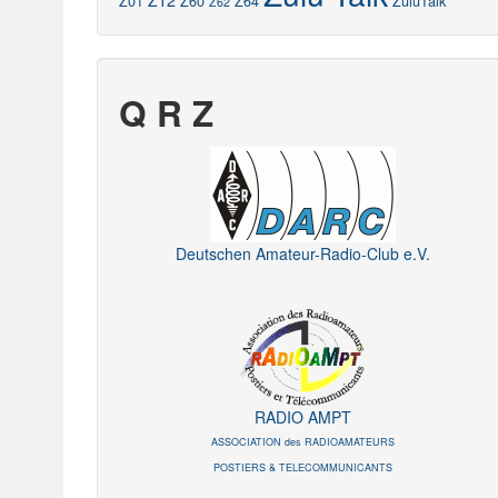
Z12
Z01
Z60
Z64
ZuluTalk
Z62
Q R Z
Deutschen Amateur-Radio-Club e.V.
RADIO AMPT
ASSOCIATION des RADIOAMATEURS
POSTIERS & TELECOMMUNICANTS