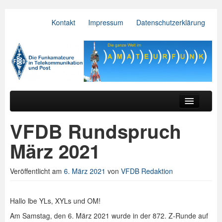
Kontakt
Impressum
Datenschutzerklärung
VFDB e.V.
Zum primären Inhalt springen
Zum sekundären Inhalt springen
Hauptmenü
Aktuelles
VFDB Rundspruch
Der Verein
März 2021
Referate
Veröffentlicht am
6. März 2021
von
VFDB Redaktion
BV & OV
Relais
Hallo lbe YLs, XYLs und OM!
Am Samstag, den 6. März 2021 wurde in der 872. Z-Runde auf
Downloads