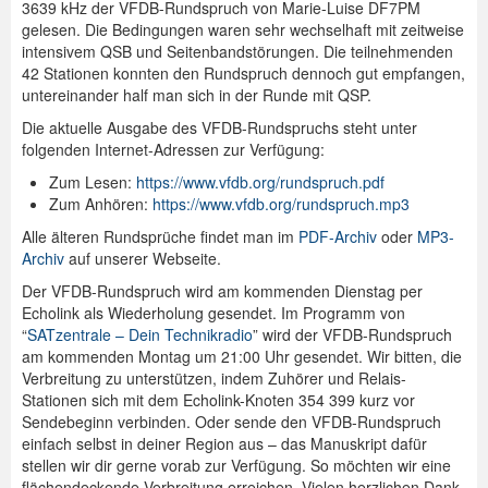
3639 kHz der VFDB-Rundspruch von Marie-Luise DF7PM
gelesen. Die Bedingungen waren sehr wechselhaft mit zeitweise
Spenden
intensivem QSB und Seitenbandstörungen. Die teilnehmenden
42 Stationen konnten den Rundspruch dennoch gut empfangen,
Login
untereinander half man sich in der Runde mit QSP.
Die aktuelle Ausgabe des VFDB-Rundspruchs steht unter
folgenden Internet-Adressen zur Verfügung:
Zum Lesen:
https://www.vfdb.org/rundspruch.pdf
Zum Anhören:
https://www.vfdb.org/rundspruch.mp3
Alle älteren Rundsprüche findet man im
PDF-Archiv
oder
MP3-
Archiv
auf unserer Webseite.
Der VFDB-Rundspruch wird am kommenden Dienstag per
Echolink als Wiederholung gesendet. Im Programm von
“
SATzentrale – Dein Technikradio
” wird der VFDB-Rundspruch
am kommenden Montag um 21:00 Uhr gesendet. Wir bitten, die
Verbreitung zu unterstützen, indem Zuhörer und Relais-
Stationen sich mit dem Echolink-Knoten 354 399 kurz vor
Sendebeginn verbinden. Oder sende den VFDB-Rundspruch
einfach selbst in deiner Region aus – das Manuskript dafür
stellen wir dir gerne vorab zur Verfügung. So möchten wir eine
flächendeckende Verbreitung erreichen. Vielen herzlichen Dank