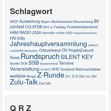
Schlagwort
BV
Auswertung
ARDF
Bayern
Bezirksverband
Braunschweig
contest
CQ-VFDB
dmr
Funkbetriebsreferat
Fieldday
dx
HAM RADIO 2026
hamradio online 2020
Hauptversammlung
HV-Info
Jahreshauptversammlung
Jubiläum
OV
Ortsverband
ProjektZukunft
LoRaAPRS
Marienborn
Rundspruch
SILENT KEY
Relais
SSB
Termine
Sonder DOK
Standortreferat
Veranstaltung
VHV
Vorstand
Weihnachtsfeier
VFDB75
Z-Runde
weitblick
Z12
Wingst
Z01
Z60
Z64
Z62
Zulu-Talk
ZuluTalk
Q R Z