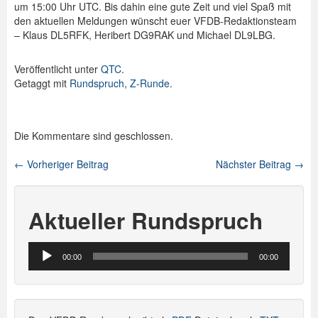
um 15:00 Uhr UTC. Bis dahin eine gute Zeit und viel Spaß mit
den aktuellen Meldungen wünscht euer VFDB-Redaktionsteam
– Klaus DL5RFK, Heribert DG9RAK und Michael DL9LBG.
Veröffentlicht unter
QTC
.
Getaggt mit
Rundspruch
,
Z-Runde
.
Die Kommentare sind geschlossen.
←
Vorheriger Beitrag
Nächster Beitrag
→
Beitragsnavigation
Aktueller Rundspruch
Audio-
00:00
00:00
Player