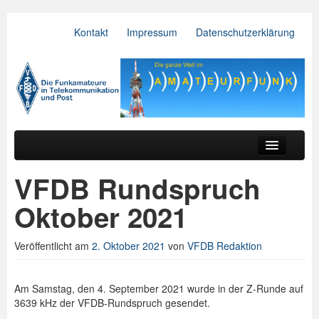
Kontakt
Impressum
Datenschutzerklärung
VFDB e.V.
Zum primären Inhalt springen
Zum sekundären Inhalt springen
Hauptmenü
Aktuelles
VFDB Rundspruch
Der Verein
Oktober 2021
Referate
Veröffentlicht am
2. Oktober 2021
von
VFDB Redaktion
BV & OV
Relais
Am Samstag, den 4. September 2021 wurde in der Z-Runde auf
3639 kHz der VFDB-Rundspruch gesendet.
Downloads