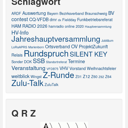
Schlagwort
BV
Auswertung
ARDF
Bayern
Bezirksverband
Braunschweig
contest
CQ-VFDB
dmr
Funkbetriebsreferat
Fieldday
dx
HAM RADIO 2026
hamradio online 2020
Hauptversammlung
HV-Info
Jahreshauptversammlung
Jubiläum
OV
Ortsverband
ProjektZukunft
LoRaAPRS
Marienborn
Rundspruch
SILENT KEY
Relais
SSB
Termine
Sonder DOK
Standortreferat
Veranstaltung
VHV
Vorstand
Weihnachtsfeier
VFDB75
Z-Runde
weitblick
Z12
Wingst
Z01
Z60
Z64
Z62
Zulu-Talk
ZuluTalk
Q R Z