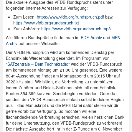
Die aktuelle Ausgabe des VFDB-Rundspruchs steht unter
folgenden Internet-Adressen zur Verfügung:
Spenden
Zum Lesen:
https://www.vfdb.org/rundspruch.pdf
bzw.
Login
https://www.vfdb.org/rundspruch.txt
Zum Anhören:
https://www.vfdb.org/rundspruch.mp3
Alle älteren Rundsprüche findet man im
PDF-Archiv
und
MP3-
Archiv
auf unserer Webseite.
Der VFDB-Rundspruch wird am kommenden Dienstag per
Echolink als Wiederholung gesendet. Im Programm von
“
SATzentrale – Dein Technikradio
” wird der VFDB-Rundspruch
am kommenden Montag um 21:00 Uhr gesendet. Eine weitere
80-m-Aussendung findet am Montagabend um 20:15 Uhr auf
3622 kHz statt. Wir bitten, die Verbreitung zu unterstützen,
indem Zuhörer und Relais-Stationen sich mit dem Echolink-
Knoten 354 399 kurz vor Sendebeginn verbinden. Oder du
sendest den VFDB-Rundspruch einfach selbst in deiner Region
aus – das Manuskript und die MP3-Datei dafür stellen wir dir
gerne vorab zur Verfügung. So möchten wir eine
flächendeckende Verbreitung erreichen. Vielen herzlichen Dank
für deine Unterstützung, den VFDB-Rundspruch zu verbreiten!
Die nächste Ausgabe hört Ihr in der Z-Runde am 6. November