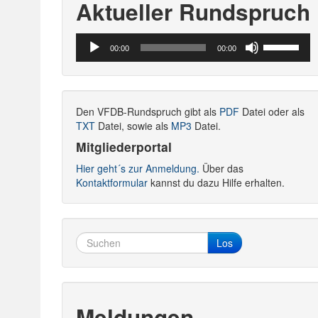
Aktueller Rundspruch
Audio-
Pfeiltasten
00:00
00:00
Player
Hoch/Runte
benutzen,
um
die
Den VFDB-Rundspruch gibt als
PDF
Datei oder als
Lautstärke
TXT
Datei, sowie als
MP3
Datei.
zu
regeln.
Mitgliederportal
Hier geht´s zur Anmeldung.
Über das
Kontaktformular
kannst du dazu Hilfe erhalten.
Los
Meldungen