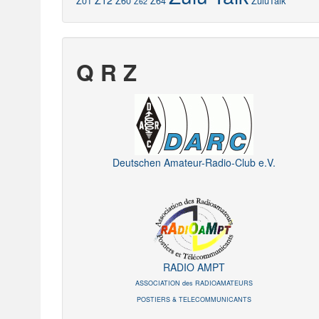
Z12
Z01
Z60
Z64
ZuluTalk
Z62
Q R Z
Deutschen Amateur-Radio-Club e.V.
RADIO AMPT
ASSOCIATION des RADIOAMATEURS
POSTIERS & TELECOMMUNICANTS