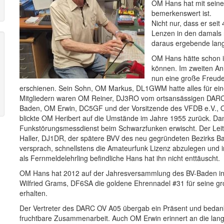
OM Hans hat mit seiner
bemerkenswert ist.
Nicht nur, dass er sei
Lenzen in den damals 
daraus ergebende lang
OM Hans hätte schon im
können. Im zweiten An
nun eine große Freude 
erschienen. Sein Sohn, OM Markus, DL1GWM hatte alles für ein
Mitgliedern waren OM Reiner, DJ3RO vom ortsansässigen DARC
Baden, OM Erwin, DC5GF und der Vorsitzende des VFDB e.V., O
blickte OM Heribert auf die Umstände im Jahre 1955 zurück. Da
Funkstörungsmessdienst beim Schwarzfunken erwischt. Der Leiter
Haller, DJ1DR, der spätere BVV des neu gegründeten Bezirks Bad
versprach, schnellstens die Amateurfunk Lizenz abzulegen und 
als Fernmeldelehrling befindliche Hans hat ihn nicht enttäuscht.
OM Hans hat 2012 auf der Jahresversammlung des BV-Baden in
Wilfried Grams, DF6SA die goldene Ehrennadel #31 für seine g
erhalten.
Der Vertreter des DARC OV A05 übergab ein Präsent und bedank
fruchtbare Zusammenarbeit. Auch OM Erwin erinnert an die lange