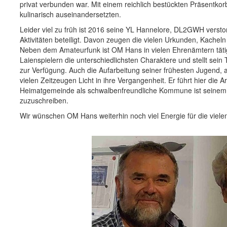
privat verbunden war. Mit einem reichlich bestückten Präsentk
kulinarisch auseinandersetzten.
Leider viel zu früh ist 2016 seine YL Hannelore, DL2GWH verst
Aktivitäten beteiligt. Davon zeugen die vielen Urkunden, Kachel
Neben dem Amateurfunk ist OM Hans in vielen Ehrenämtern täti
Laienspielern die unterschiedlichsten Charaktere und stellt sein
zur Verfügung. Auch die Aufarbeitung seiner frühesten Jugend, al
vielen Zeitzeugen Licht in ihre Vergangenheit. Er führt hier die 
Heimatgemeinde als schwalbenfreundliche Kommune ist seinem 
zuzuschreiben.
Wir wünschen OM Hans weiterhin noch viel Energie für die vielen