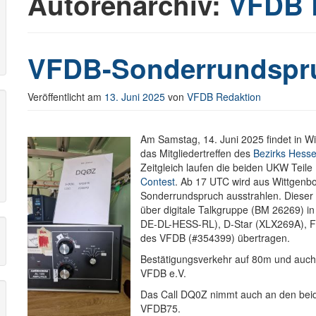
Autorenarchiv:
VFDB 
r
VFDB-Sonderrundspru
Veröffentlicht am
13. Juni 2025
von
VFDB Redaktion
Am Samstag, 14. Juni 2025 findet in 
das Mitgliedertreffen des
Bezirks Hess
Zeitgleich laufen die beiden UKW Teile
Contest
. Ab 17 UTC wird aus Wittgenb
Sonderrundspruch ausstrahlen. Dieser 
über digitale Talkgruppe (BM 26269) 
DE-DL-HESS-RL), D-Star (XLX269A), F
des VFDB (#354399) übertragen.
Bestätigungsverkehr auf 80m und auch
VFDB e.V.
Das Call DQ0Z nimmt auch an den beide
VFDB75.