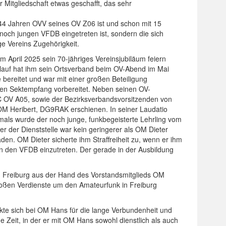
 Mitgliedschaft etwas geschafft, das sehr
t 44 Jahren OVV seines OV Z06 ist und schon mit 15
noch jungen VFDB eingetreten ist, sondern die sich
e Vereins Zugehörigkeit.
 April 2025 sein 70-jähriges Vereinsjubiläum feiern
lauf hat ihm sein Ortsverband beim OV-Abend im Mai
bereitet und war mit einer großen Beteiligung
en Sektempfang vorbereitet. Neben seinen OV-
 OV A05, sowie der Bezirksverbandsvorsitzenden von
M Heribert, DG9RAK erschienen. In seiner Laudatio
mals wurde der noch junge, funkbegeisterte Lehrling vom
 der Dienststelle war kein geringerer als OM Dieter
en. OM Dieter sicherte ihm Straffreiheit zu, wenn er ihm
in den VFDB einzutreten. Der gerade in der Ausbildung
 Freiburg aus der Hand des Vorstandsmitglieds OM
roßen Verdienste um den Amateurfunk in Freiburg
te sich bei OM Hans für die lange Verbundenheit und
 Zeit, in der er mit OM Hans sowohl dienstlich als auch