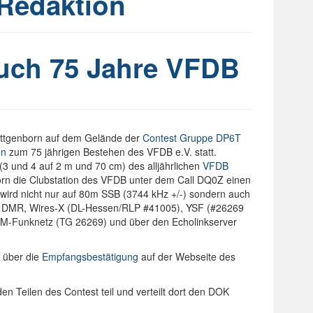
Redaktion
ch 75 Jahre VFDB
Wittgenborn auf dem Gelände der
Contest Gruppe DP6T
en
zum 75 jährigen Bestehen des VFDB e.V. statt.
 (3 und 4 auf 2 m und 70 cm) des alljährlichen
VFDB
orn die Clubstation des VFDB unter dem Call DQ0Z einen
wird nicht nur auf 80m SSB (3744 kHz +/-) sondern auch
in DMR, Wires-X (DL-Hessen/RLP #41005), YSF (#26269
M-Funknetz (TG 26269) und über den Echolinkserver
 über die
Empfangsbestätigung
auf der Webseite des
n Teilen des Contest teil und verteilt dort den DOK