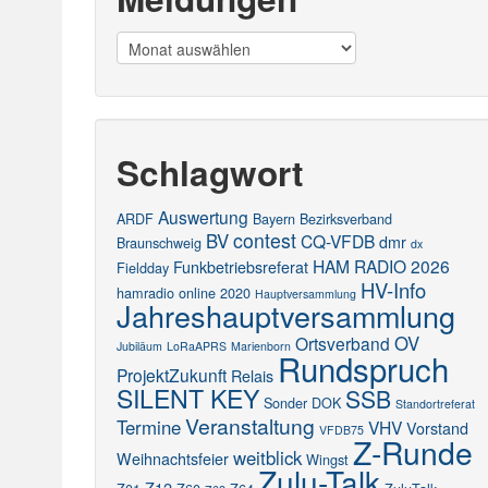
Meldungen
Schlagwort
Auswertung
ARDF
Bayern
Bezirksverband
contest
BV
CQ-VFDB
dmr
Braunschweig
dx
HAM RADIO 2026
Funkbetriebsreferat
Fieldday
HV-Info
hamradio online 2020
Hauptversammlung
Jahreshauptversammlung
OV
Ortsverband
Jubiläum
LoRaAPRS
Marienborn
Rundspruch
ProjektZukunft
Relais
SILENT KEY
SSB
Sonder DOK
Standortreferat
Veranstaltung
Termine
VHV
Vorstand
VFDB75
Z-Runde
weitblick
Weihnachtsfeier
Wingst
Zulu-Talk