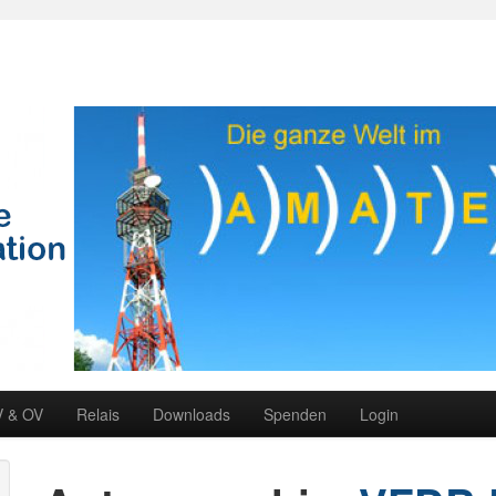
V & OV
Relais
Downloads
Spenden
Login