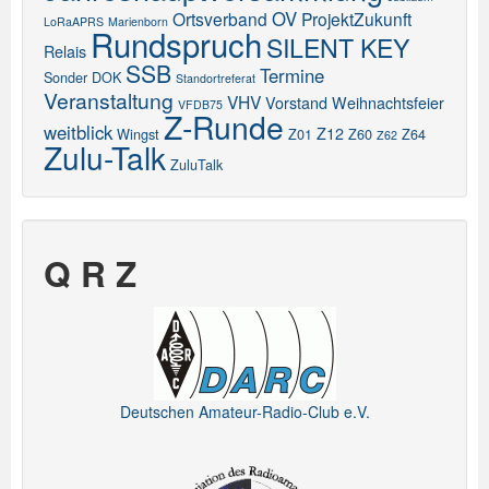
OV
Ortsverband
ProjektZukunft
LoRaAPRS
Marienborn
Rundspruch
SILENT KEY
Relais
SSB
Termine
Sonder DOK
Standortreferat
Veranstaltung
VHV
Vorstand
Weihnachtsfeier
VFDB75
Z-Runde
weitblick
Z12
Wingst
Z01
Z60
Z64
Z62
Zulu-Talk
ZuluTalk
Q R Z
Deutschen Amateur-Radio-Club e.V.