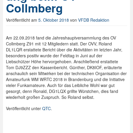
Collmberg
Spenden
Veröffentlicht am
5. Oktober 2018
von
VFDB Redaktion
Login
Am 22.09.2018 fand die Jahreshauptversammlung des OV
Collmberg Z91 mit 12 Mitgliedern statt. Der OVV, Roland
DL1LQR erstattete Bericht über die Aktivitäten im letzten Jahr,
besonders positiv wurde der Feldtag in Juni auf der
Liebschützer Höhe hervorgehoben. Anschließend erstattete
Tom DJ9ZZZ den Kassenbericht. Günther, DK8IOF, erläuterte
anschaulich sein Mitwirken bei der technischen Organisation der
Amateurfunk WM WRTC 2018 in Brandenburg und die Initiative
vieler Funkamateure. Auch für das Leibliche Wohl war gut
gesorgt, denn Ronald, DG1LQX grillte Würstchen, dies fand
wiederholt großen Zuspruch. So Roland selbst.
Veröffentlicht unter
QTC
.