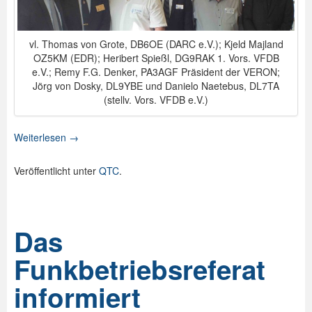
vl. Thomas von Grote, DB6OE (DARC e.V.); Kjeld Majland
OZ5KM (EDR); Heribert Spießl, DG9RAK 1. Vors. VFDB
e.V.; Remy F.G. Denker, PA3AGF Präsident der VERON;
Jörg von Dosky, DL9YBE und Danielo Naetebus, DL7TA
(stellv. Vors. VFDB e.V.)
Weiterlesen
→
Veröffentlicht unter
QTC
.
Das
Funkbetriebsreferat
informiert