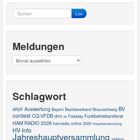
Los
Meldungen
Meldungen
Schlagwort
BV
Auswertung
ARDF
Bayern
Bezirksverband
Braunschweig
contest
CQ-VFDB
dmr
Funkbetriebsreferat
Fieldday
dx
HAM RADIO 2026
hamradio online 2020
Hauptversammlung
HV-Info
Jahreshauptversammlung
Jubiläum