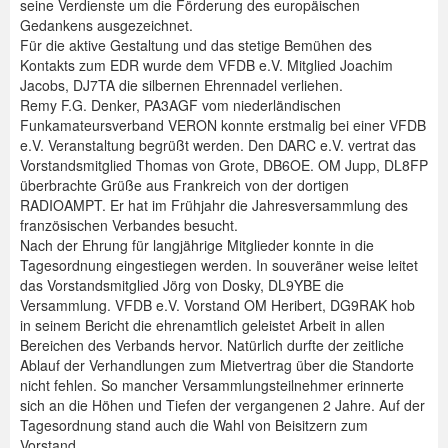
seine Verdienste um die Förderung des europäischen
Gedankens ausgezeichnet.
Für die aktive Gestaltung und das stetige Bemühen des
Kontakts zum EDR wurde dem VFDB e.V. Mitglied Joachim
Jacobs, DJ7TA die silbernen Ehrennadel verliehen.
Remy F.G. Denker, PA3AGF vom niederländischen
Funkamateursverband VERON konnte erstmalig bei einer VFDB
e.V. Veranstaltung begrüßt werden. Den DARC e.V. vertrat das
Vorstandsmitglied Thomas von Grote, DB6OE. OM Jupp, DL8FP
überbrachte Grüße aus Frankreich von der dortigen
RADIOAMPT. Er hat im Frühjahr die Jahresversammlung des
französischen Verbandes besucht.
Nach der Ehrung für langjährige Mitglieder konnte in die
Tagesordnung eingestiegen werden. In souveräner weise leitet
das Vorstandsmitglied Jörg von Dosky, DL9YBE die
Versammlung. VFDB e.V. Vorstand OM Heribert, DG9RAK hob
in seinem Bericht die ehrenamtlich geleistet Arbeit in allen
Bereichen des Verbands hervor. Natürlich durfte der zeitliche
Ablauf der Verhandlungen zum Mietvertrag über die Standorte
nicht fehlen. So mancher Versammlungsteilnehmer erinnerte
sich an die Höhen und Tiefen der vergangenen 2 Jahre. Auf der
Tagesordnung stand auch die Wahl von Beisitzern zum
Vorstand.