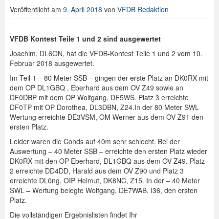
Veröffentlicht am
9. April 2018
von
VFDB Redaktion
VFDB Kontest Teile 1 und 2 sind ausgewertet
Joachim, DL6ON, hat die VFDB-Kontest Teile 1 und 2 vom 10.
Februar 2018 ausgewertet.
Im Teil 1 – 80 Meter SSB – gingen der erste Platz an DK0RX mit
dem OP DL1GBQ , Eberhard aus dem OV Z49 sowie an
DF0DBP mit dem OP Wolfgang, DF5WS. Platz 3 erreichte
DF0TP mit OP Dorothea, DL3DBN, Z24.In der 80 Meter SWL
Wertung erreichte DE3VSM, OM Werner aus dem OV Z91 den
ersten Platz.
Leider waren die Conds auf 40m sehr schlecht. Bei der
Auswertung – 40 Meter SSB – erreichte den ersten Platz wieder
DK0RX mit den OP Eberhard, DL1GBQ aus dem OV Z49. Platz
2 erreichte DD4DD, Harald aus dem OV Z90 und Platz 3
erreichte DL0ng, OIP Helmut, DK8NC, Z15. In der – 40 Meter
SWL – Wertung belegte Wolfgang, DE7WAB, I36, den ersten
Platz.
Die vollständigen Ergebnislisten findet Ihr