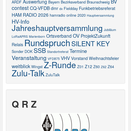
BV
Auswertung
ARDF
Bayern
Bezirksverband
Braunschweig
contest
CQ-VFDB
dmr
Funkbetriebsreferat
Fieldday
dx
HAM RADIO 2026
hamradio online 2020
Hauptversammlung
HV-Info
Jahreshauptversammlung
Jubiläum
OV
Ortsverband
ProjektZukunft
LoRaAPRS
Marienborn
Rundspruch
SILENT KEY
Relais
SSB
Termine
Sonder DOK
Standortreferat
Veranstaltung
VHV
Vorstand
Weihnachtsfeier
VFDB75
Z-Runde
weitblick
Z12
Wingst
Z01
Z60
Z64
Z62
Zulu-Talk
ZuluTalk
Q R Z