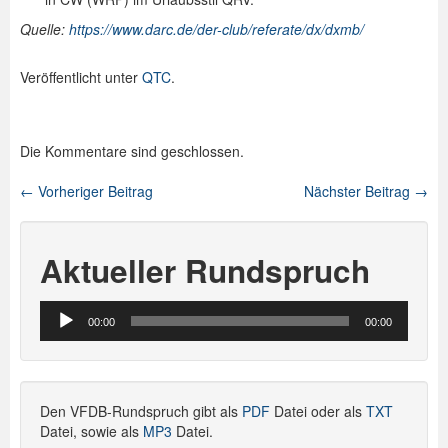
Quelle:
https://www.darc.de/der-club/referate/dx/dxmb/
Veröffentlicht unter
QTC
.
Die Kommentare sind geschlossen.
←
Vorheriger Beitrag
Nächster Beitrag
→
Beitragsnavigation
Aktueller Rundspruch
Audio-
00:00
00:00
Player
Den VFDB-Rundspruch gibt als
PDF
Datei oder als
TXT
Datei, sowie als
MP3
Datei.