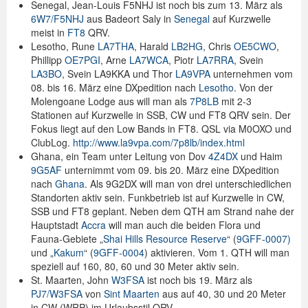
Senegal, Jean-Louis F5NHJ ist noch bis zum 13. März als
6W7/F5NHJ
aus Badeort Saly in
Senegal
auf Kurzwelle
Spenden
meist in
FT8
QRV.
Lesotho, Rune
LA7THA
, Harald
LB2HG
, Chris
OE5CWO
,
Login
Phillipp
OE7PGI
, Arne
LA7WCA
, Piotr
LA7RRA
, Svein
LA3BO
, Svein LA9KKA und Thor
LA9VPA
unternehmen vom
08. bis 16. März eine DXpedition nach
Lesotho
. Von der
Molengoane Lodge aus will man als
7P8LB
mit 2-3
Stationen auf Kurzwelle in SSB, CW und FT8 QRV sein. Der
Fokus liegt auf den Low Bands in FT8. QSL via M0OXO und
ClubLog.
http://www.la9vpa.com/7p8lb/i
ndex.html
Ghana, ein Team unter Leitung von Dov
4Z4DX
und Haim
9G5AF
unternimmt vom 09. bis 20. März eine DXpedition
nach
Ghana
. Als 9G2DX will man von drei unterschiedlichen
Standorten aktiv sein. Funkbetrieb ist auf Kurzwelle in CW,
SSB und FT8 geplant. Neben dem QTH am Strand nahe der
Hauptstadt
Accra
will man auch die beiden Flora und
Fauna-Gebiete „
Shai Hills Resource Reserve
“ (
9GFF-0007)
und „
Kakum
“ (
9GFF-0004
) aktivieren. Vom 1. QTH will man
speziell auf 160, 80, 60 und 30 Meter aktiv sein.
St. Maarten, John
W3FSA
ist noch bis 19. März als
PJ7/W3FSA
von
Sint Maarten
aus auf 40, 30 und 20 Meter
in CW (WRP) im Urlaubsstil QRV.