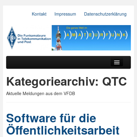
Kontakt
Impressum
Datenschutzerklärung
VFDB e.V.
Zum primären Inhalt springen
Zum sekundären Inhalt springen
Hauptmenü
Aktuelles
Kategoriearchiv:
QTC
Der Verein
Aktuelle Meldungen aus dem VFDB
Referate
BV & OV
Software für die
Relais
Öffentlichkeitsarbeit
Downloads