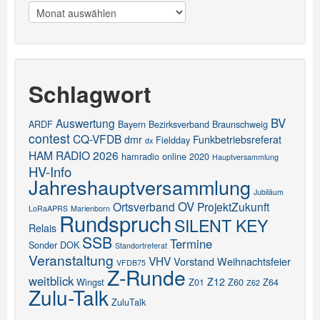
Meldungen
Schlagwort
BV
Auswertung
ARDF
Bayern
Bezirksverband
Braunschweig
contest
CQ-VFDB
dmr
Funkbetriebsreferat
Fieldday
dx
HAM RADIO 2026
hamradio online 2020
Hauptversammlung
HV-Info
Jahreshauptversammlung
Jubiläum
OV
Ortsverband
ProjektZukunft
LoRaAPRS
Marienborn
Rundspruch
SILENT KEY
Relais
SSB
Termine
Sonder DOK
Standortreferat
Veranstaltung
VHV
Vorstand
Weihnachtsfeier
VFDB75
Z-Runde
weitblick
Z12
Wingst
Z01
Z60
Z64
Z62
Zulu-Talk
ZuluTalk