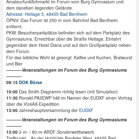
Amateurfunkflohmarkt im Forum vom Burg Gymnasium und
dem daneben liegenden Gelände.
Adresse: Hetlage 5, 48455 Bad Bentheim
ÖPNV: Das Forum ist 250 m vom Bahnhof Bad Bentheim
entfernt.
PKW: Besucherparkplätze befinden sich auf dem Parkplatz des
Gymnasiums. Erreichbar über die Straße Hetlage, Einfahrt
gegenüber dem Hotel Diana und auf dem Großparkplatz neben
dem Forum.
Für das leibliche Wohl ist gesorgt: Kaffee und Kuchen, Bratwurst
und Bier
———–Veranstaltungen im Forum des Burg Gymnasiums
———–
09:15
DOK Börse
10:00
Das Smith-Diagramm richtig lesen (mit Simulation)
11:30
Ronald PA3EWP hält im Namen der EUDXF einen Vortrag
über die VU4AX-Expedition
13:00
Jahreshauptversammlung der
EUDXF
———–Veranstaltungen im Forum des Burg Gymnasiums
———–
13:00
2-m- / 80-m-ARDF-Sonderwettbewerb
Treffpunkt: An der Holzhütte Bardeler Weg, 48455 Bad