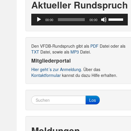
Aktueller Rundspruch
Audio-
Pfeiltasten
00:00
00:00
Player
Hoch/Runte
benutzen,
um
die
Den VFDB-Rundspruch gibt als
PDF
Datei oder als
Lautstärke
TXT
Datei, sowie als
MP3
Datei.
zu
regeln.
Mitgliederportal
Hier geht´s zur Anmeldung.
Über das
Kontaktformular
kannst du dazu Hilfe erhalten.
Los
Meldungen