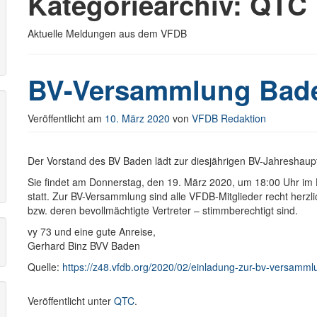
Kategoriearchiv:
QTC
Aktuelle Meldungen aus dem VFDB
r
BV-Versammlung Bad
Veröffentlicht am
10. März 2020
von
VFDB Redaktion
Der Vorstand des BV Baden lädt zur diesjährigen BV-Jahreshaup
Sie findet am Donnerstag, den 19. März 2020, um 18:00 Uhr im H
statt. Zur BV-Versammlung sind alle VFDB-Mitglieder recht herzl
bzw. deren bevollmächtigte Vertreter – stimmberechtigt sind.
vy 73 und eine gute Anreise,
Gerhard Binz BVV Baden
Quelle:
https://z48.vfdb.org/2020/02/einladung-zur-bv-versam
Veröffentlicht unter
QTC
.