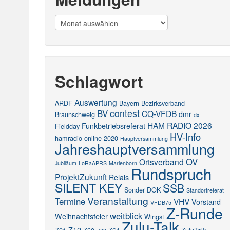
Meldungen
Schlagwort
Auswertung
ARDF
Bayern
Bezirksverband
contest
BV
CQ-VFDB
dmr
Braunschweig
dx
HAM RADIO 2026
Funkbetriebsreferat
Fieldday
HV-Info
hamradio online 2020
Hauptversammlung
Jahreshauptversammlung
OV
Ortsverband
Jubiläum
LoRaAPRS
Marienborn
Rundspruch
ProjektZukunft
Relais
SILENT KEY
SSB
Sonder DOK
Standortreferat
Veranstaltung
Termine
VHV
Vorstand
VFDB75
Z-Runde
weitblick
Weihnachtsfeier
Wingst
Zulu-Talk