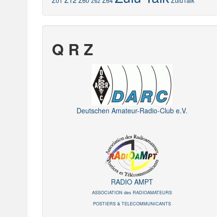
Z12
Z01
Z60
Z64
ZuluTalk
Z62
Q R Z
Deutschen Amateur-Radio-Club e.V.
RADIO AMPT
ASSOCIATION des RADIOAMATEURS
POSTIERS & TELECOMMUNICANTS