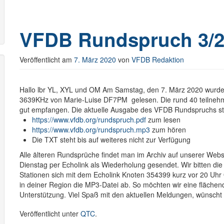
VFDB Rundspruch 3/2
Veröffentlicht am
7. März 2020
von
VFDB Redaktion
Hallo lbr YL, XYL und OM
Am Samstag, den 7. März 2020 wurde
3639KHz von Marie-Luise DF7PM gelesen. Die rund 40 teilneh
gut empfangen.
Die aktuelle Ausgabe des VFDB Rundspruchs ste
https://www.vfdb.org/rundspruch.pdf
zum lesen
https://www.vfdb.org/rundspruch.mp3
zum hören
Die TXT steht bis auf weiteres nicht zur Verfügung
Alle älteren Rundsprüche findet man im Archiv auf unserer Webs
Dienstag per Echolink als Wiederholung gesendet. Wir bitten die
Stationen sich mit dem Echolink Knoten 354399 kurz vor 20 Uhr Or
in deiner Region die MP3-Datei ab. So möchten wir eine flächen
Unterstützung.
Viel Spaß mit den aktuellen Meldungen, wünsch
Veröffentlicht unter
QTC
.