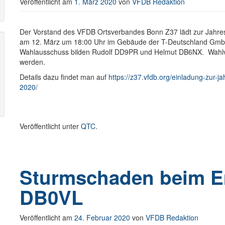
Veröffentlicht am
1. März 2020
von
VFDB Redaktion
Der Vorstand des VFDB Ortsverbandes Bonn Z37 lädt zur Jahres
am 12. März um 18:00 Uhr im Gebäude der T-Deutschland Gmb
Wahlausschuss bilden Rudolf DD9PR und Helmut DB6NX. Wahlvor
werden.
Details dazu findet man auf
https://z37.vfdb.org/einladung-zur
2020/
Veröffentlicht unter
QTC
.
Sturmschaden beim E
DB0VL
Veröffentlicht am
24. Februar 2020
von
VFDB Redaktion