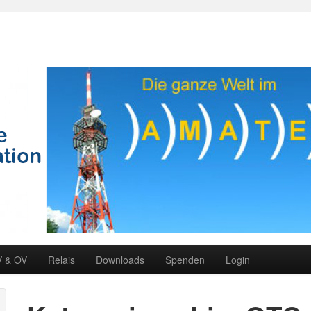
V & OV
Relais
Downloads
Spenden
Login