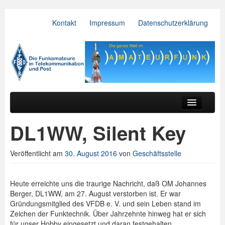
Kontakt
Impressum
Datenschutzerklärung
VFDB e.V.
Zum primären Inhalt springen
Zum sekundären Inhalt springen
Hauptmenü
Aktuelles
DL1WW, Silent Key
Der Verein
Veröffentlicht am
30. August 2016
von
Geschäftsstelle
Referate
BV & OV
Heute erreichte uns die traurige Nachricht, daß OM Johannes
Berger, DL1WW, am 27. August verstorben ist. Er war
Relais
Gründungsmitglied des VFDB e. V. und sein Leben stand im
Zeichen der Funktechnik. Über Jahrzehnte hinweg hat er sich
Downloads
für unser Hobby eingesetzt und daran festgehalten.