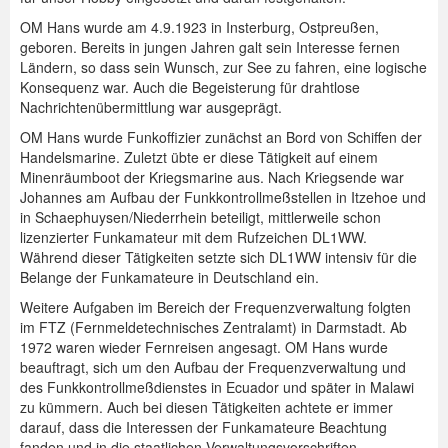
OM Hans wurde am 4.9.1923 in Insterburg, Ostpreußen,
Spenden
geboren. Bereits in jungen Jahren galt sein Interesse fernen
Ländern, so dass sein Wunsch, zur See zu fahren, eine logische
Login
Konsequenz war. Auch die Begeisterung für drahtlose
Nachrichtenübermittlung war ausgeprägt.
OM Hans wurde Funkoffizier zunächst an Bord von Schiffen der
Handelsmarine. Zuletzt übte er diese Tätigkeit auf einem
Minenräumboot der Kriegsmarine aus. Nach Kriegsende war
Johannes am Aufbau der Funkkontrollmeßstellen in Itzehoe und
in Schaephuysen/Niederrhein beteiligt, mittlerweile schon
lizenzierter Funkamateur mit dem Rufzeichen DL1WW.
Während dieser Tätigkeiten setzte sich DL1WW intensiv für die
Belange der Funkamateure in Deutschland ein.
Weitere Aufgaben im Bereich der Frequenzverwaltung folgten
im FTZ (Fernmeldetechnisches Zentralamt) in Darmstadt. Ab
1972 waren wieder Fernreisen angesagt. OM Hans wurde
beauftragt, sich um den Aufbau der Frequenzverwaltung und
des Funkkontrollmeßdienstes in Ecuador und später in Malawi
zu kümmern. Auch bei diesen Tätigkeiten achtete er immer
darauf, dass die Interessen der Funkamateure Beachtung
fanden und in die staatlichen Verwaltungsvorschriften