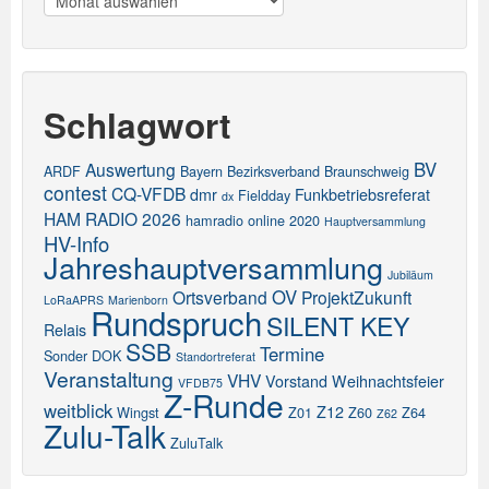
Schlagwort
BV
Auswertung
ARDF
Bayern
Bezirksverband
Braunschweig
contest
CQ-VFDB
dmr
Funkbetriebsreferat
Fieldday
dx
HAM RADIO 2026
hamradio online 2020
Hauptversammlung
HV-Info
Jahreshauptversammlung
Jubiläum
OV
Ortsverband
ProjektZukunft
LoRaAPRS
Marienborn
Rundspruch
SILENT KEY
Relais
SSB
Termine
Sonder DOK
Standortreferat
Veranstaltung
VHV
Vorstand
Weihnachtsfeier
VFDB75
Z-Runde
weitblick
Z12
Wingst
Z01
Z60
Z64
Z62
Zulu-Talk
ZuluTalk