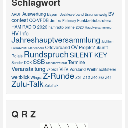
Schlagwort
BV
Auswertung
ARDF
Bayern
Bezirksverband
Braunschweig
contest
CQ-VFDB
dmr
Funkbetriebsreferat
Fieldday
dx
HAM RADIO 2026
hamradio online 2020
Hauptversammlung
HV-Info
Jahreshauptversammlung
Jubiläum
OV
Ortsverband
ProjektZukunft
LoRaAPRS
Marienborn
Rundspruch
SILENT KEY
Relais
SSB
Termine
Sonder DOK
Standortreferat
Veranstaltung
VHV
Vorstand
Weihnachtsfeier
VFDB75
Z-Runde
weitblick
Z12
Wingst
Z01
Z60
Z64
Z62
Zulu-Talk
ZuluTalk
Q R Z