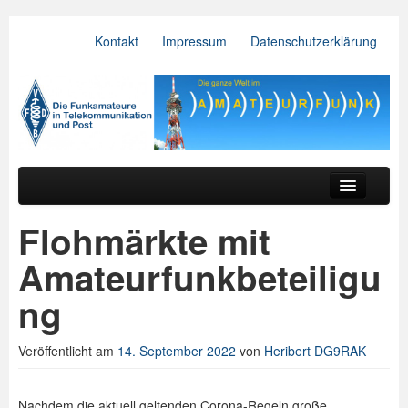
Kontakt
Impressum
Datenschutzerklärung
VFDB e.V.
Zum primären Inhalt springen
Zum sekundären Inhalt springen
Hauptmenü
Aktuelles
Flohmärkte mit
Der Verein
Amateurfunkbeteiligu
Referate
ng
BV & OV
Veröffentlicht am
14. September 2022
von
Heribert DG9RAK
Relais
Downloads
Nachdem die aktuell geltenden Corona-Regeln große