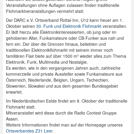
Veranstaltungen ohne Auflagen zulassen finden traditionelle
Spenden
Flohmarktveranstaltungen vermehrt statt.
Der DARC e.V. Ortsverband Rottal-Inn, U12 kann heuer am 1.
Login
Oktober seinen
30. Funk und Elektronik Flohmarkt
veranstalten.
Er lädt hierzu alle Elektronikinteressierten, ob jung oder im
gehobenen Alter, Funkamateure oder CB-Funker aus nah und
fern ein. Der über die Grenzen hinaus, beliebten und
traditionellen Elektronikflohmarkt mit seinem immer noch
familiären Flair biete auf über 1500 m² wieder alles zum Thema
Elektronik, Funk, Multimedia und Nostalgie.
Es werden, wie in den vergangenen Jahren auch, zahlreiche
kommerzielle und private Aussteller sowie Funkamateure aus
Österreich, Niederlande, Belgien, Ungarn, Tschechien,
Slowenien, Slowakei und aus dem gesamten Bundesgebiet
erwartet.
Im Niederländischen Eelde findet am 8. Oktober der traditionelle
Flohmarkt statt.
Mitveranstaltet wird diese durch die Radio Contest Gruppe
Assen.
Weitere Informationen findet man auf der Homepage unseres
Ortsverbandes Z31 Leer
.