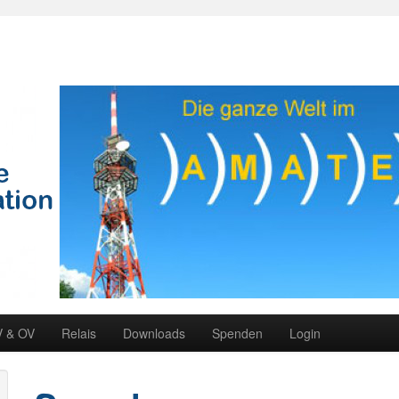
V & OV
Relais
Downloads
Spenden
Login