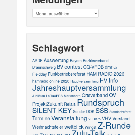
Meldungen
Schlagwort
Auswertung
ARDF
Bayern
Bezirksverband
contest
BV
CQ-VFDB
dmr
Braunschweig
dx
HAM RADIO 2026
Funkbetriebsreferat
Fieldday
HV-Info
hamradio online 2020
Hauptversammlung
Jahreshauptversammlung
OV
Ortsverband
Jubiläum
LoRaAPRS
Marienborn
Rundspruch
ProjektZukunft
Relais
SILENT KEY
SSB
Sonder DOK
Standortreferat
Veranstaltung
Termine
VHV
Vorstand
VFDB75
Z-Runde
weitblick
Weihnachtsfeier
Wingst
Zulu-Talk