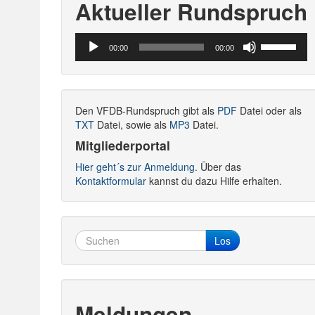
Aktueller Rundspruch
Audio-
Pfeiltasten
00:00
00:00
Player
Hoch/Runte
benutzen,
um
die
Den VFDB-Rundspruch gibt als
PDF
Datei oder als
Lautstärke
TXT
Datei, sowie als
MP3
Datei.
zu
regeln.
Mitgliederportal
Hier geht´s zur Anmeldung.
Über das
Kontaktformular
kannst du dazu Hilfe erhalten.
Los
Meldungen