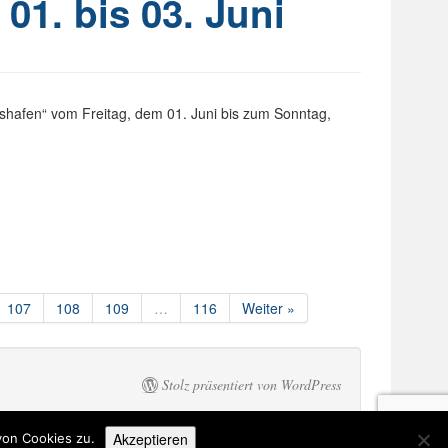
1. bis 03. Juni
hshafen“ vom Freitag, dem 01. Juni bis zum Sonntag,
107
108
109
…
116
Weiter »
Stolz präsentiert von WordPress
Akzeptieren
von Cookies zu.