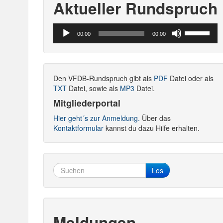
Aktueller Rundspruch
Audio-
Pfeiltasten
00:00
00:00
Player
Hoch/Runte
benutzen,
um
die
Den VFDB-Rundspruch gibt als
PDF
Datei oder als
Lautstärke
TXT
Datei, sowie als
MP3
Datei.
zu
regeln.
Mitgliederportal
Hier geht´s zur Anmeldung.
Über das
Kontaktformular
kannst du dazu Hilfe erhalten.
Los
Meldungen