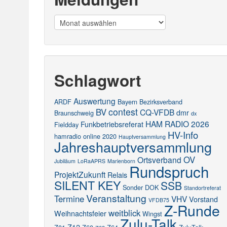
Meldungen
Schlagwort
Auswertung
ARDF
Bayern
Bezirksverband
contest
BV
CQ-VFDB
dmr
Braunschweig
dx
HAM RADIO 2026
Funkbetriebsreferat
Fieldday
HV-Info
hamradio online 2020
Hauptversammlung
Jahreshauptversammlung
OV
Ortsverband
Jubiläum
LoRaAPRS
Marienborn
Rundspruch
ProjektZukunft
Relais
SILENT KEY
SSB
Sonder DOK
Standortreferat
Veranstaltung
Termine
VHV
Vorstand
VFDB75
Z-Runde
weitblick
Weihnachtsfeier
Wingst
Zulu-Talk