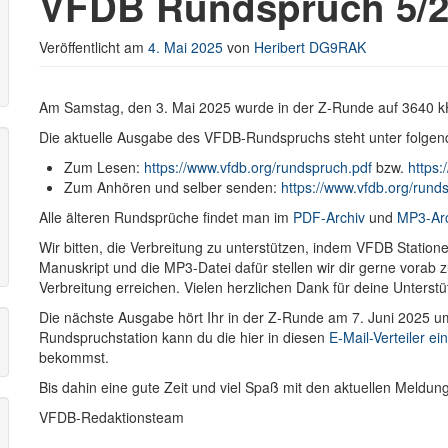
VFDB Rundspruch 5/2
Veröffentlicht am
4. Mai 2025
von
Heribert DG9RAK
r
Am Samstag, den 3. Mai 2025 wurde in der Z-Runde auf 3640 
Die aktuelle Ausgabe des VFDB-Rundspruchs steht unter folgen
Zum Lesen:
https://www.vfdb.org/rundspruch.pdf
bzw.
https:
Zum Anhören und selber senden:
https://www.vfdb.org/run
Alle älteren Rundsprüche findet man im
PDF-Archiv
und
MP3-Ar
Wir bitten, die Verbreitung zu unterstützen, indem VFDB Stati
Manuskript und die MP3-Datei dafür stellen wir dir gerne vorab
Verbreitung erreichen. Vielen herzlichen Dank für deine Unterstü
Die nächste Ausgabe hört Ihr in der Z-Runde am 7. Juni 2025 u
Rundspruchstation kann du die hier in diesen
E-Mail-Verteiler ei
bekommst.
Bis dahin eine gute Zeit und viel Spaß mit den aktuellen Meldu
VFDB-Redaktionsteam