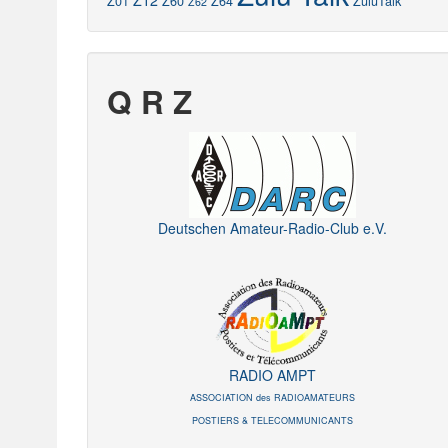
Z12
Z01
Z60
Z64
ZuluTalk
Z62
Q R Z
Deutschen Amateur-Radio-Club e.V.
RADIO AMPT
ASSOCIATION des RADIOAMATEURS
POSTIERS & TELECOMMUNICANTS