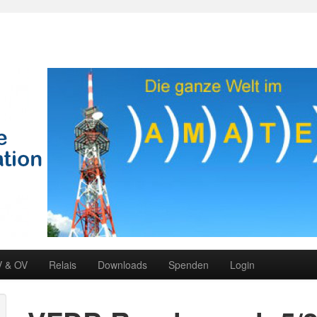
V & OV
Relais
Downloads
Spenden
Login