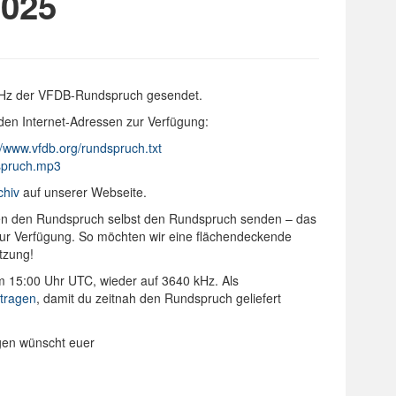
025
kHz der VFDB-Rundspruch gesendet.
den Internet-Adressen zur Verfügung:
//www.vfdb.org/rundspruch.txt
dspruch.mp3
chiv
auf unserer Webseite.
onen den Rundspruch selbst den Rundspruch senden – das
 zur Verfügung. So möchten wir eine flächendeckende
tzung!
m 15:00 Uhr UTC, wieder auf 3640 kHz. Als
ntragen
, damit du zeitnah den Rundspruch geliefert
ngen wünscht euer