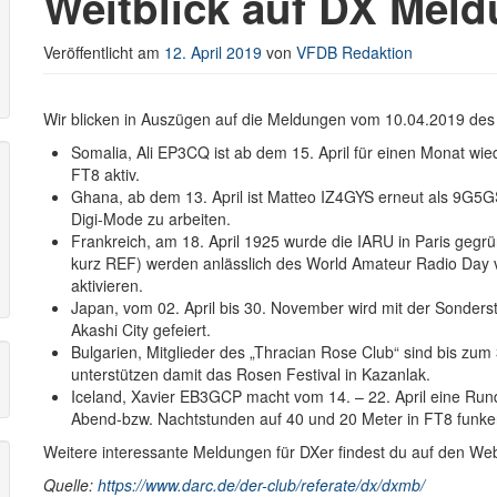
Weitblick auf DX Mel
Veröffentlicht am
12. April 2019
von
VFDB Redaktion
r
Wir blicken in Auszügen auf die Meldungen vom 10.04.2019 des D
Somalia, Ali EP3CQ ist ab dem 15. April für einen Monat wi
FT8 aktiv.
Ghana, ab dem 13. April ist Matteo IZ4GYS erneut als 9G5G
Digi-Mode zu arbeiten.
Frankreich, am 18. April 1925 wurde die IARU in Paris gegrü
kurz REF) werden anlässlich des World Amateur Radio Day 
aktivieren.
Japan, vom 02. April bis 30. November wird mit der Sonder
Akashi City gefeiert.
Bulgarien, Mitglieder des „Thracian Rose Club“ sind bis zum 
unterstützen damit das Rosen Festival in Kazanlak.
Iceland, Xavier EB3GCP macht vom 14. – 22. April eine Rund
Abend-bzw. Nachtstunden auf 40 und 20 Meter in FT8 funken
Weitere interessante Meldungen für DXer findest du auf den We
Quelle:
https://www.darc.de/der-club/referate/dx/dxmb/