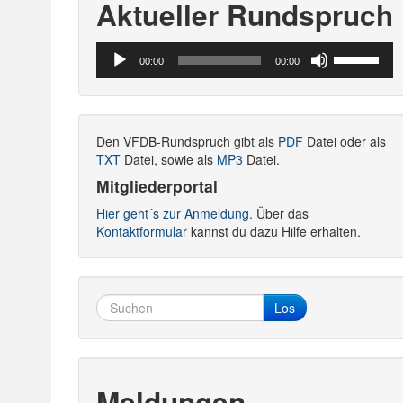
Aktueller Rundspruch
Audio-
Pfeiltasten
00:00
00:00
Player
Hoch/Runte
benutzen,
um
die
Den VFDB-Rundspruch gibt als
PDF
Datei oder als
Lautstärke
TXT
Datei, sowie als
MP3
Datei.
zu
regeln.
Mitgliederportal
Hier geht´s zur Anmeldung.
Über das
Kontaktformular
kannst du dazu Hilfe erhalten.
Los
Meldungen