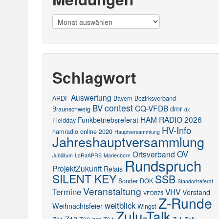
Meldungen
Schlagwort
Auswertung
ARDF
Bayern
Bezirksverband
contest
BV
CQ-VFDB
dmr
Braunschweig
dx
HAM RADIO 2026
Funkbetriebsreferat
Fieldday
HV-Info
hamradio online 2020
Hauptversammlung
Jahreshauptversammlung
OV
Ortsverband
Jubiläum
LoRaAPRS
Marienborn
Rundspruch
ProjektZukunft
Relais
SILENT KEY
SSB
Sonder DOK
Standortreferat
Veranstaltung
Termine
VHV
Vorstand
VFDB75
Z-Runde
weitblick
Weihnachtsfeier
Wingst
Zulu-Talk