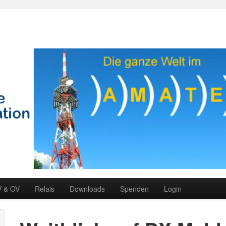
V & OV
Relais
Downloads
Spenden
Login