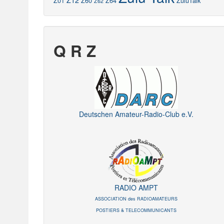
Z12
Z01
Z60
Z64
ZuluTalk
Z62
Q R Z
Deutschen Amateur-Radio-Club e.V.
RADIO AMPT
ASSOCIATION des RADIOAMATEURS
POSTIERS & TELECOMMUNICANTS