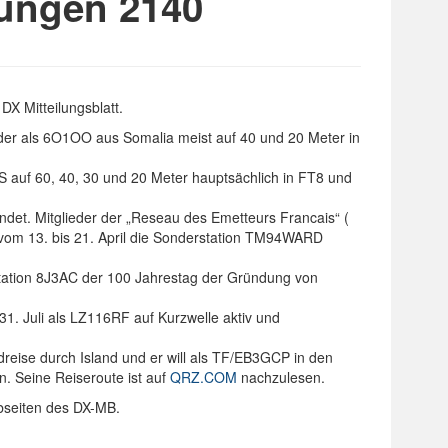
dungen 2140
X Mitteilungsblatt.
eder als 6O1OO aus Somalia meist auf 40 und 20 Meter in
S auf 60, 40, 30 und 20 Meter hauptsächlich in FT8 und
ndet. Mitglieder der „Reseau des Emetteurs Francais“ (
vom 13. bis 21. April die Sonderstation TM94WARD
station 8J3AC der 100 Jahrestag der Gründung von
31. Juli als LZ116RF auf Kurzwelle aktiv und
reise durch Island und er will als TF/EB3GCP in den
. Seine Reiseroute ist auf
QRZ.COM
nachzulesen.
bseiten des DX-MB.