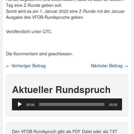
Tag eine Z-Runde geben soll.
Spenden
Somit wird es am 1. Januar 2022 eine Z-Runde mit der Januar-
Ausgabe des VFDB-Rundspruchs geben.
Login
Veröffentlicht unter
QTC
.
Die Kommentare sind geschlossen.
←
Vorheriger Beitrag
Nächster Beitrag
→
Beitragsnavigation
Aktueller Rundspruch
Audio-
00:00
00:00
Player
Den VFDB-Rundspruch gibt als
PDF
Datei oder als
TXT