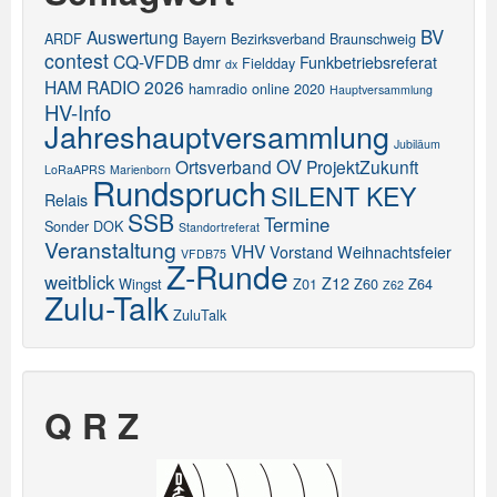
BV
Auswertung
ARDF
Bayern
Bezirksverband
Braunschweig
contest
CQ-VFDB
dmr
Funkbetriebsreferat
Fieldday
dx
HAM RADIO 2026
hamradio online 2020
Hauptversammlung
HV-Info
Jahreshauptversammlung
Jubiläum
OV
Ortsverband
ProjektZukunft
LoRaAPRS
Marienborn
Rundspruch
SILENT KEY
Relais
SSB
Termine
Sonder DOK
Standortreferat
Veranstaltung
VHV
Vorstand
Weihnachtsfeier
VFDB75
Z-Runde
weitblick
Z12
Wingst
Z01
Z60
Z64
Z62
Zulu-Talk
ZuluTalk
Q R Z