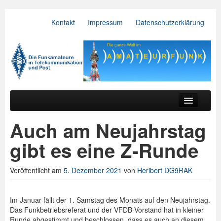
Kontakt
Impressum
Datenschutzerklärung
VFDB e.V.
Zum primären Inhalt springen
Zum sekundären Inhalt springen
Hauptmenü
Aktuelles
Auch am Neujahrstag
Der Verein
gibt es eine Z-Runde
Referate
Veröffentlicht am
5. Dezember 2021
von
Heribert DG9RAK
BV & OV
Relais
Im Januar fällt der 1. Samstag des Monats auf den Neujahrstag.
Das Funkbetriebsreferat und der VFDB-Vorstand hat in kleiner
Downloads
Runde abgestimmt und beschlossen, dass es auch an diesem