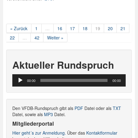
« Zurück
1
…
16
17
18
19
20
21
22
…
42
Weiter »
Aktueller Rundspruch
Audio-
00:00
00:00
Player
Den VFDB-Rundspruch gibt als
PDF
Datei oder als
TXT
Datei, sowie als
MP3
Datei.
Mitgliederportal
Hier geht´s zur Anmeldung.
Über das
Kontaktformular