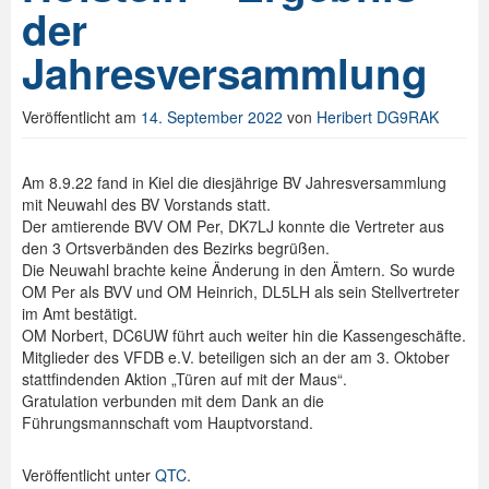
der
Spenden
Jahresversammlung
Login
Veröffentlicht am
14. September 2022
von
Heribert DG9RAK
Am 8.9.22 fand in Kiel die diesjährige BV Jahresversammlung
mit Neuwahl des BV Vorstands statt.
Der amtierende BVV OM Per, DK7LJ konnte die Vertreter aus
den 3 Ortsverbänden des Bezirks begrüßen.
Die Neuwahl brachte keine Änderung in den Ämtern. So wurde
OM Per als BVV und OM Heinrich, DL5LH als sein Stellvertreter
im Amt bestätigt.
OM Norbert, DC6UW führt auch weiter hin die Kassengeschäfte.
Mitglieder des VFDB e.V. beteiligen sich an der am 3. Oktober
stattfindenden Aktion „Türen auf mit der Maus“.
Gratulation verbunden mit dem Dank an die
Führungsmannschaft vom Hauptvorstand.
Veröffentlicht unter
QTC
.