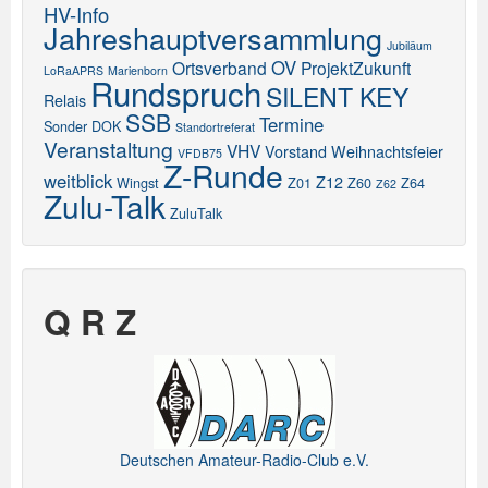
HV-Info
Jahreshauptversammlung
Jubiläum
OV
Ortsverband
ProjektZukunft
LoRaAPRS
Marienborn
Rundspruch
SILENT KEY
Relais
SSB
Termine
Sonder DOK
Standortreferat
Veranstaltung
VHV
Vorstand
Weihnachtsfeier
VFDB75
Z-Runde
weitblick
Z12
Wingst
Z01
Z60
Z64
Z62
Zulu-Talk
ZuluTalk
Q R Z
Deutschen Amateur-Radio-Club e.V.