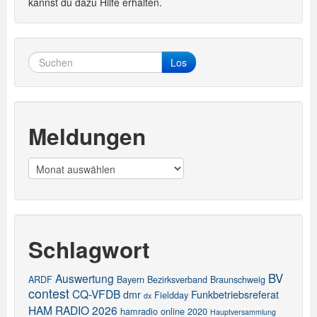
kannst du dazu Hilfe erhalten.
Los
Meldungen
Meldungen
Schlagwort
BV
Auswertung
ARDF
Bayern
Bezirksverband
Braunschweig
contest
CQ-VFDB
dmr
Funkbetriebsreferat
Fieldday
dx
HAM RADIO 2026
hamradio online 2020
Hauptversammlung