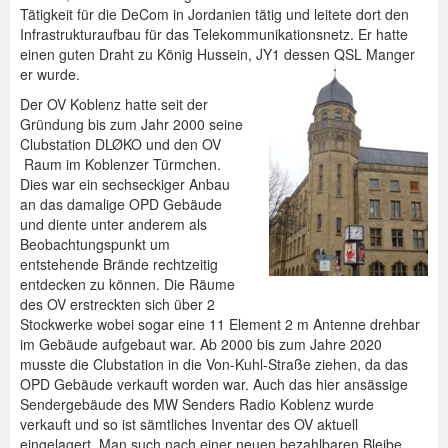
Tätigkeit für die DeCom in Jordanien tätig und leitete dort den
Infrastrukturaufbau für das Telekommunikationsnetz. Er hatte
einen guten Draht zu König Hussein, JY1 dessen QSL Manger
er wurde.
Der OV Koblenz hatte seit der
Gründung bis zum Jahr 2000 seine
Clubstation DLØKO und den OV
Raum im Koblenzer Türmchen.
Dies war ein sechseckiger Anbau
an das damalige OPD Gebäude
und diente unter anderem als
Beobachtungspunkt um
entstehende Brände rechtzeitig
entdecken zu können. Die Räume
des OV erstreckten sich über 2
Stockwerke wobei sogar eine 11 Element 2 m Antenne drehbar
im Gebäude aufgebaut war. Ab 2000 bis zum Jahre 2020
musste die Clubstation in die Von-Kuhl-Straße ziehen, da das
OPD Gebäude verkauft worden war. Auch das hier ansässige
Sendergebäude des MW Senders Radio Koblenz wurde
verkauft und so ist sämtliches Inventar des OV aktuell
eingelagert. Man such nach einer neuen bezahlbaren Bleibe.