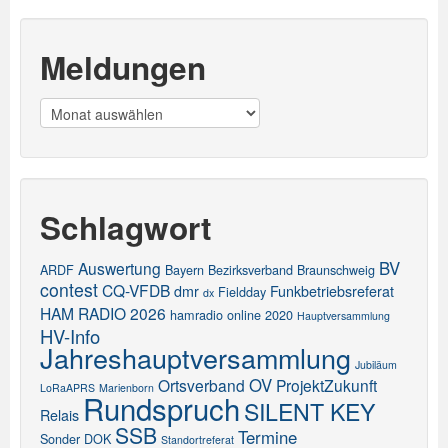
Meldungen
Meldungen
Schlagwort
BV
Auswertung
ARDF
Bayern
Bezirksverband
Braunschweig
contest
CQ-VFDB
dmr
Funkbetriebsreferat
Fieldday
dx
HAM RADIO 2026
hamradio online 2020
Hauptversammlung
HV-Info
Jahreshauptversammlung
Jubiläum
OV
Ortsverband
ProjektZukunft
LoRaAPRS
Marienborn
Rundspruch
SILENT KEY
Relais
SSB
Termine
Sonder DOK
Standortreferat