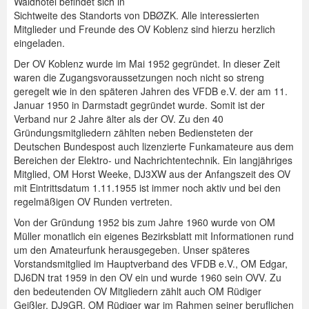
Waldhotel befindet sich in
Sichtweite des Standorts von DBØZK. Alle interessierten
Mitglieder und Freunde des OV Koblenz sind hierzu herzlich
eingeladen.
Der OV Koblenz wurde im Mai 1952 gegründet. In dieser Zeit
waren die Zugangsvoraussetzungen noch nicht so streng
geregelt wie in den späteren Jahren des VFDB e.V. der am 11.
Januar 1950 in Darmstadt gegründet wurde. Somit ist der
Verband nur 2 Jahre älter als der OV. Zu den 40
Gründungsmitgliedern zählten neben Bediensteten der
Deutschen Bundespost auch lizenzierte Funkamateure aus dem
Bereichen der Elektro- und Nachrichtentechnik. Ein langjähriges
Mitglied, OM Horst Weeke, DJ3XW aus der Anfangszeit des OV
mit Eintrittsdatum 1.11.1955 ist immer noch aktiv und bei den
regelmäßigen OV Runden vertreten.
Von der Gründung 1952 bis zum Jahre 1960 wurde von OM
Müller monatlich ein eigenes Bezirksblatt mit Informationen rund
um den Amateurfunk herausgegeben. Unser späteres
Vorstandsmitglied im Hauptverband des VFDB e.V., OM Edgar,
DJ6DN trat 1959 in den OV ein und wurde 1960 sein OVV. Zu
den bedeutenden OV Mitgliedern zählt auch OM Rüdiger
Geißler, DJ9GR. OM Rüdiger war im Rahmen seiner beruflichen