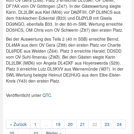
vom OV Gera (Z88). Platz 3 erreichte DL0SAT, OP Dieter,
DF7AX vom OV Göttingen (Z47). In der Gästewertung siegte
Karin, DL2LBK aus Kiel (M06) vor DAØFIH, OP DL8NCS aus
dem fränkischen Eckental (B33) und DLØYLB mit Gisela
DG9NGO, ebenfalls B33. In der 80-m-SWL Wertung erreichte
DO5HCS, OM Chris vom OV Schwerin (Z87) den ersten Platz.
Bei der Auswertung des Teils 2 (40 m SSB) erreichte Bernd,
DL4MA aus dem OV Gera (Z88) den ersten Platz vor Charlie
DL6RDE aus Weiden (Z64). Platz 3 erreichte Harald, DD5DD
vom OV Suhl-Ilmenau (Z9Ø). Bei den Gästen siegte Karin
DL2LBK (MØ6) vor Angela DL4DXF aus Hoyerswerda (S29).
Platz 3 erreichte Lutz DL5KVV aus Warnemünde (VØ7). In der
SWL-Wertung belegte Helmut DE2HUG aus dem Elbe-Elster-
Kreis (Y43) den ersten Platz.
Veröffentlicht unter
QTC
.
« Zurück
1
…
19
20
21
22
23
24
25
…
42
Weiter »