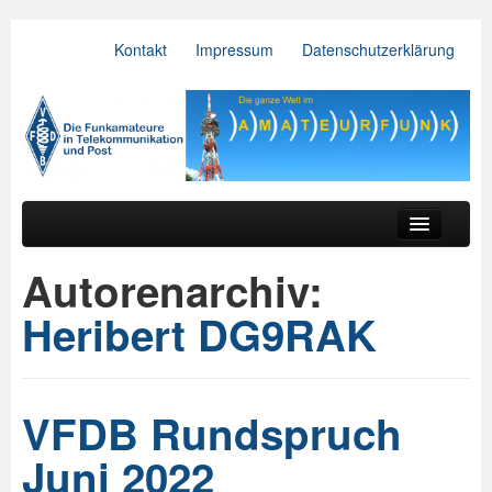
Kontakt
Impressum
Datenschutzerklärung
VFDB e.V.
Zum primären Inhalt springen
Zum sekundären Inhalt springen
Hauptmenü
Aktuelles
Autorenarchiv:
Der Verein
Heribert DG9RAK
Referate
BV & OV
VFDB Rundspruch
Relais
Juni 2022
Downloads