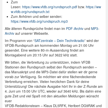
Zum
Lesen:
https://www.vfdb.org/rundspruch.pdf
bzw.
https://ww
w.vfdb.org/rundspruch.txt
Zum Anhören und selber senden:
https://www.vfdb.org/rundspruch.mp3
Alle älteren Rundsprüche findet man im
PDF-Archiv
und
MP3-
Archiv
auf unserer Webseite.
Im Programm von “
SATzentrale – Dein Technikradio
” wird der
VFDB-Rundspruch am kommenden Montag um 21:00 Uhr
gesendet. Eine weitere 80-m-Aussendung findet am
Montagabend um 20:15 Uhr auf 3622 kHz statt.
Wir bitten, die Verbreitung zu unterstützen, indem VFDB
Stationen den Rundspruch selbst den Rundspruch senden –
das Manuskript und die MP3-Datei dafür stellen wir dir gerne
vorab zur Verfügung. So möchten wir eine flächendeckende
Verbreitung erreichen. Vielen herzlichen Dank für deine
Unterstützung! Die nächste Ausgabe hört Ihr in der Z-Runde am
4. Juni um 15:00 Uhr UTC, wieder auf 3640 kHz. Bis dahin eine
gute Zeit und viel Spaß mit den aktuellen Meldungen wünscht
euer
VFDB-Redaktionsteam – Klaus DL5RFK, Heribert DG9RAK und