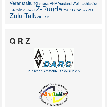
Veranstaltung
VHV
Vorstand
Weihnachtsfeier
VFDB75
Z-Runde
weitblick
Z12
Wingst
Z01
Z60
Z64
Z62
Zulu-Talk
ZuluTalk
Q R Z
Deutschen Amateur-Radio-Club e.V.