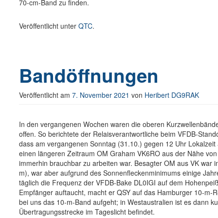
70-cm-Band zu finden.
Veröffentlicht unter
QTC
.
Bandöffnungen
Veröffentlicht am
7. November 2021
von
Heribert DG9RAK
In den vergangenen Wochen waren die oberen Kurzwellenbänder 
offen. So berichtete der Relaisverantwortliche beim VFDB-Sta
dass am vergangenen Sonntag (31.10.) gegen 12 Uhr Lokalzeit 
einen längeren Zeitraum OM Graham VK6RO aus der Nähe von P
immerhin brauchbar zu arbeiten war. Besagter OM aus VK war 
m), war aber aufgrund des Sonnenfleckenminimums einige Jahre 
täglich die Frequenz der VFDB-Bake DL0IGI auf dem Hohenpeiß
Empfänger auftaucht, macht er QSY auf das Hamburger 10-m-Rel
bei uns das 10-m-Band aufgeht; in Westaustralien ist es dann 
Übertragungsstrecke im Tageslicht befindet.