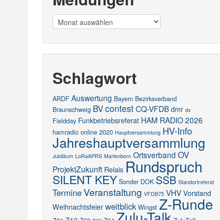
Meldungen
Schlagwort
Auswertung
ARDF
Bayern
Bezirksverband
contest
BV
CQ-VFDB
dmr
Braunschweig
dx
HAM RADIO 2026
Funkbetriebsreferat
Fieldday
HV-Info
hamradio online 2020
Hauptversammlung
Jahreshauptversammlung
OV
Ortsverband
Jubiläum
LoRaAPRS
Marienborn
Rundspruch
ProjektZukunft
Relais
SILENT KEY
SSB
Sonder DOK
Standortreferat
Veranstaltung
Termine
VHV
Vorstand
VFDB75
Z-Runde
weitblick
Weihnachtsfeier
Wingst
Zulu-Talk