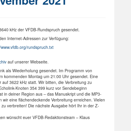
vember 2021
 3640 kHz der VFDB-Rundspruch gesendet.
den Internet-Adressen zur Verfügung:
//www.vfdb.org/rundspruch.txt
chiv
auf unserer Webseite.
nk als Wiederholung gesendet. Im Programm von
am kommenden Montag um 21:00 Uhr gesendet. Eine
f 3622 kHz statt. Wir bitten, die Verbreitung zu
 Echolink-Knoten 354 399 kurz vor Sendebeginn
t in deiner Region aus – das Manuskript und die MP3-
en wir eine flächendeckende Verbreitung erreichen. Vielen
u verbreiten! Die nächste Ausgabe hört Ihr in der Z-
ungen wünscht euer VFDB-Redaktionsteam – Klaus