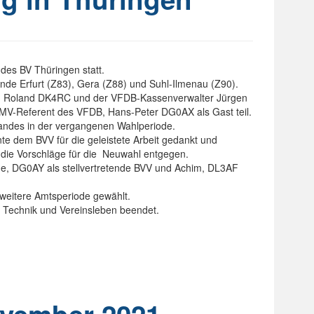
des BV Thüringen statt.
nde Erfurt (Z83), Gera (Z88) und Suhl-Ilmenau (Z90).
en, Roland DK4RC und der VFDB-Kassenverwalter Jürgen
V-Referent des VFDB, Hans-Peter DG0AX als Gast teil.
bandes in der vergangenen Wahlperiode.
te dem BVV für die geleistete Arbeit gedankt und
 die Vorschläge für die Neuwahl entgegen.
ne, DG0AY als stellvertretende BVV und Achim, DL3AF
weitere Amtsperiode gewählt.
 Technik und Vereinsleben beendet.