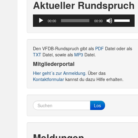
Aktueller Rundspruch
Audio-
Pfeiltasten
00:00
00:00
Player
Hoch/Runte
benutzen,
um
die
Den VFDB-Rundspruch gibt als
PDF
Datei oder als
Lautstärke
TXT
Datei, sowie als
MP3
Datei.
zu
regeln.
Mitgliederportal
Hier geht´s zur Anmeldung.
Über das
Kontaktformular
kannst du dazu Hilfe erhalten.
Los
Meldungen