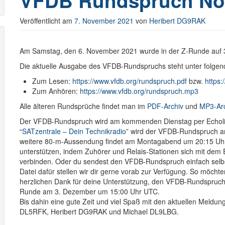
VFDB Rundspruch No
Veröffentlicht am
7. November 2021
von
Heribert DG9RAK
Am Samstag, den 6. November 2021 wurde in der Z-Runde auf
Die aktuelle Ausgabe des VFDB-Rundspruchs steht unter folgen
Zum Lesen:
https://www.vfdb.org/rundspruch.pdf
bzw.
https:
Zum Anhören:
https://www.vfdb.org/rundspruch.mp3
Alle älteren Rundsprüche findet man im
PDF-Archiv
und
MP3-Ar
Der VFDB-Rundspruch wird am kommenden Dienstag per Echoli
“
SATzentrale – Dein Technikradio
” wird der VFDB-Rundspruch 
weitere 80-m-Aussendung findet am Montagabend um 20:15 Uhr au
unterstützen, indem Zuhörer und Relais-Stationen sich mit dem
verbinden. Oder du sendest den VFDB-Rundspruch einfach selbs
Datei dafür stellen wir dir gerne vorab zur Verfügung. So möcht
herzlichen Dank für deine Unterstützung, den VFDB-Rundspruch z
Runde am 3. Dezember um 15:00 Uhr UTC.
Bis dahin eine gute Zeit und viel Spaß mit den aktuellen Meld
DL5RFK, Heribert DG9RAK und Michael DL9LBG.