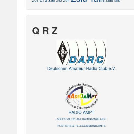
Z12
Z01
Z60
Z64
ZuluTalk
Z62
Q R Z
Deutschen Amateur-Radio-Club e.V.
RADIO AMPT
ASSOCIATION des RADIOAMATEURS
POSTIERS & TELECOMMUNICANTS