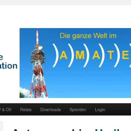
V & OV
Relais
Downloads
Spenden
Login