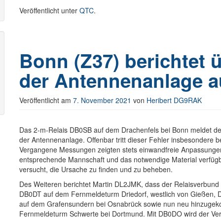
Veröffentlicht unter
QTC
.
Bonn (Z37) berichtet ü
der Antennenanlage a
Veröffentlicht am
7. November 2021
von
Heribert DG9RAK
Das 2-m-Relais DB0SB auf dem Drachenfels bei Bonn meldet der
der Antennenanlage. Offenbar tritt dieser Fehler insbesondere b
Vergangene Messungen zeigten stets einwandfreie Anpassungen, a
entsprechende Mannschaft und das notwendige Material verfügba
versucht, die Ursache zu finden und zu beheben.
Des Weiteren berichtet Martin DL2JMK, dass der Relaisverbund 
DB0DT auf dem Fernmeldeturm Driedorf, westlich von Gießen
auf dem Grafensundern bei Osnabrück sowie nun neu hinzug
Fernmeldeturm Schwerte bei Dortmund. Mit DB0DO wird der Verbu