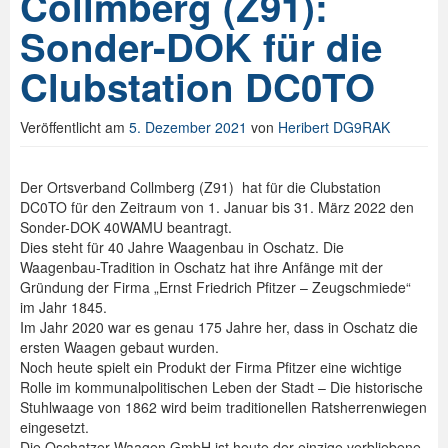
Collmberg (Z91):
Sonder-DOK für die
Clubstation DC0TO
Veröffentlicht am
5. Dezember 2021
von
Heribert DG9RAK
Der Ortsverband Collmberg (Z91) hat für die Clubstation
DC0TO für den Zeitraum von 1. Januar bis 31. März 2022 den
Sonder-DOK 40WAMU beantragt.
Dies steht für 40 Jahre Waagenbau in Oschatz. Die
Waagenbau-Tradition in Oschatz hat ihre Anfänge mit der
Gründung der Firma „Ernst Friedrich Pfitzer – Zeugschmiede“
im Jahr 1845.
Im Jahr 2020 war es genau 175 Jahre her, dass in Oschatz die
ersten Waagen gebaut wurden.
Noch heute spielt ein Produkt der Firma Pfitzer eine wichtige
Rolle im kommunalpolitischen Leben der Stadt – Die historische
Stuhlwaage von 1862 wird beim traditionellen Ratsherrenwiegen
eingesetzt.
Die Oschatzer Waagen GmbH ist heute der einzige verbliebene