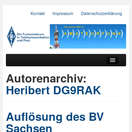
Kontakt
Impressum
Datenschutzerklärung
VFDB e.V.
Zum primären Inhalt springen
Zum sekundären Inhalt springen
Hauptmenü
Aktuelles
Autorenarchiv:
Der Verein
Heribert DG9RAK
Referate
BV & OV
Auflösung des BV
Relais
Sachsen
Downloads