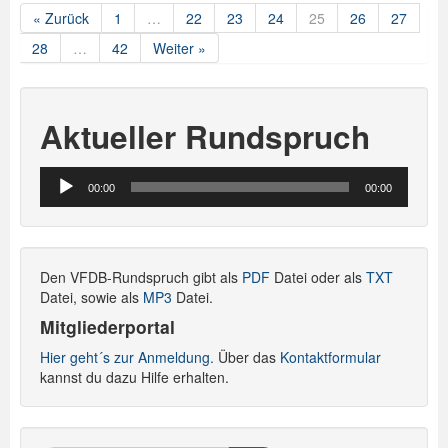
« Zurück
1
…
22
23
24
25
26
27
28
…
42
Weiter »
Aktueller Rundspruch
Audio-
00:00
00:00
Player
Den VFDB-Rundspruch gibt als
PDF
Datei oder als
TXT
Datei, sowie als
MP3
Datei.
Mitgliederportal
Hier geht´s zur Anmeldung.
Über das
Kontaktformular
kannst du dazu Hilfe erhalten.