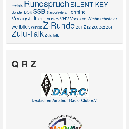
Rundspruch
SILENT KEY
Relais
SSB
Termine
Sonder DOK
Standortreferat
Veranstaltung
VHV
Vorstand
Weihnachtsfeier
VFDB75
Z-Runde
weitblick
Z12
Wingst
Z01
Z60
Z64
Z62
Zulu-Talk
ZuluTalk
Q R Z
Deutschen Amateur-Radio-Club e.V.