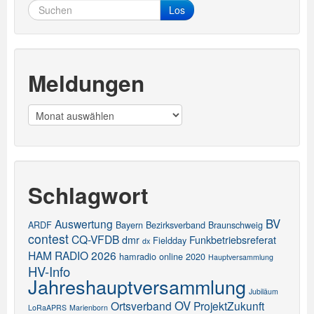
Los
Meldungen
Meldungen
Schlagwort
BV
Auswertung
ARDF
Bayern
Bezirksverband
Braunschweig
contest
CQ-VFDB
dmr
Funkbetriebsreferat
Fieldday
dx
HAM RADIO 2026
hamradio online 2020
Hauptversammlung
HV-Info
Jahreshauptversammlung
Jubiläum
OV
Ortsverband
ProjektZukunft
LoRaAPRS
Marienborn