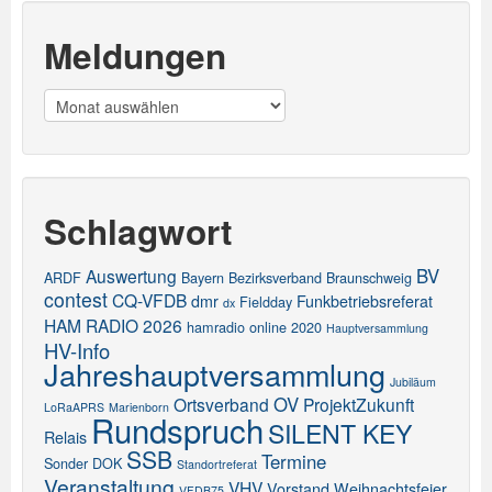
Meldungen
Meldungen
Schlagwort
BV
Auswertung
ARDF
Bayern
Bezirksverband
Braunschweig
contest
CQ-VFDB
dmr
Funkbetriebsreferat
Fieldday
dx
HAM RADIO 2026
hamradio online 2020
Hauptversammlung
HV-Info
Jahreshauptversammlung
Jubiläum
OV
Ortsverband
ProjektZukunft
LoRaAPRS
Marienborn
Rundspruch
SILENT KEY
Relais
SSB
Termine
Sonder DOK
Standortreferat
Veranstaltung
VHV
Vorstand
Weihnachtsfeier
VFDB75