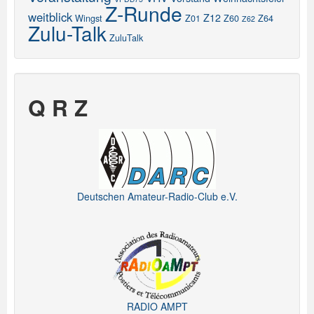
Z-Runde
weitblick
Z12
Wingst
Z01
Z60
Z64
Z62
Zulu-Talk
ZuluTalk
Q R Z
Deutschen Amateur-Radio-Club e.V.
RADIO AMPT