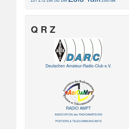
Z12
Z01
Z60
Z64
ZuluTalk
Z62
Q R Z
Deutschen Amateur-Radio-Club e.V.
RADIO AMPT
ASSOCIATION des RADIOAMATEURS
POSTIERS & TELECOMMUNICANTS