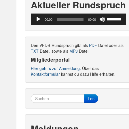
Aktueller Rundspruch
Audio-
Pfeiltasten
00:00
00:00
Player
Hoch/Runte
benutzen,
um
die
Den VFDB-Rundspruch gibt als
PDF
Datei oder als
Lautstärke
TXT
Datei, sowie als
MP3
Datei.
zu
regeln.
Mitgliederportal
Hier geht´s zur Anmeldung.
Über das
Kontaktformular
kannst du dazu Hilfe erhalten.
Los
Meldungen