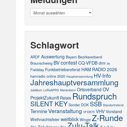
Meldungen
Schlagwort
Auswertung
ARDF
Bayern
Bezirksverband
contest
BV
CQ-VFDB
dmr
Braunschweig
dx
HAM RADIO 2026
Funkbetriebsreferat
Fieldday
HV-Info
hamradio online 2020
Hauptversammlung
Jahreshauptversammlung
OV
Ortsverband
Jubiläum
LoRaAPRS
Marienborn
Rundspruch
ProjektZukunft
Relais
SILENT KEY
SSB
Sonder DOK
Standortreferat
Veranstaltung
Termine
VHV
Vorstand
VFDB75
Z-Runde
weitblick
Weihnachtsfeier
Wingst
Zulu-Talk