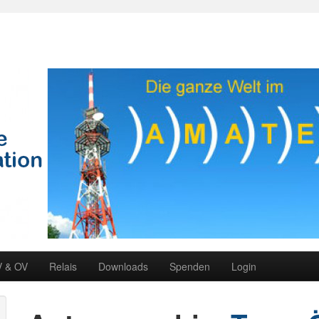
V & OV
Relais
Downloads
Spenden
Login