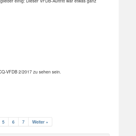
lieder einig: Dieser VFDB-Auftritt war etwas ganz
n CQ-VFDB 2/2017 zu sehen sein.
5
6
7
Weiter »