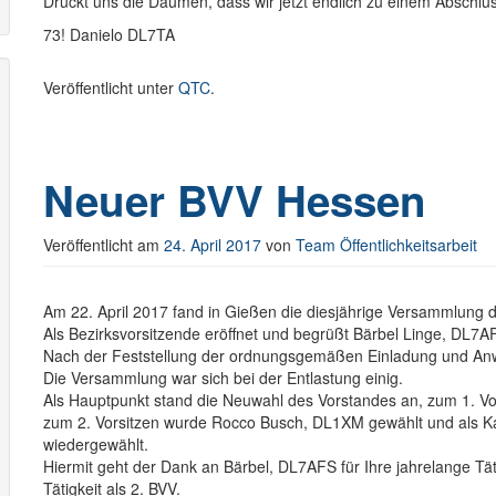
Drückt uns die Daumen, dass wir jetzt endlich zu einem Abschl
73! Danielo DL7TA
Veröffentlicht unter
QTC
.
Neuer BVV Hessen
Veröffentlicht am
24. April 2017
von
Team Öffentlichkeitsarbeit
Am 22. April 2017 fand in Gießen die diesjährige Versammlung d
Als Bezirksvorsitzende eröffnet und begrüßt Bärbel Linge, DL
Nach der Feststellung der ordnungsgemäßen Einladung und Anw
Die Versammlung war sich bei der Entlastung einig.
Als Hauptpunkt stand die Neuwahl des Vorstandes an, zum 1. V
zum 2. Vorsitzen wurde Rocco Busch, DL1XM gewählt und als K
wiedergewählt.
Hiermit geht der Dank an Bärbel, DL7AFS für Ihre jahrelange Tä
Tätigkeit als 2. BVV.