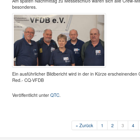
Am späten Nachmittag zu Messeschluß waren sich alle Crew-Mitg
besonderes.
Ein ausführlicher Bildbericht wird in der in Kürze erscheinende
Red.- CQ-VFDB
Veröffentlicht unter
QTC
.
« Zurück
1
2
3
4