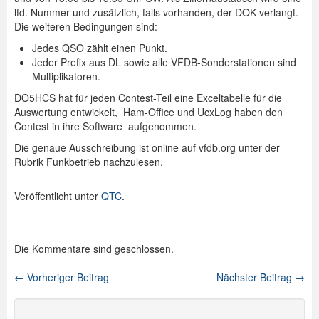
lfd. Nummer und zusätzlich, falls vorhanden, der DOK verlangt.
Spenden
Die weiteren Bedingungen sind:
Jedes QSO zählt einen Punkt.
Login
Jeder Prefix aus DL sowie alle VFDB-Sonderstationen sind
Multiplikatoren.
DO5HCS hat für jeden Contest-Teil eine Exceltabelle für die
Auswertung entwickelt, Ham-Office und UcxLog haben den
Contest in ihre Software aufgenommen.
Die genaue Ausschreibung ist online auf vfdb.org unter der
Rubrik Funkbetrieb nachzulesen.
Veröffentlicht unter
QTC
.
Die Kommentare sind geschlossen.
←
Vorheriger Beitrag
Nächster Beitrag
→
Beitragsnavigation