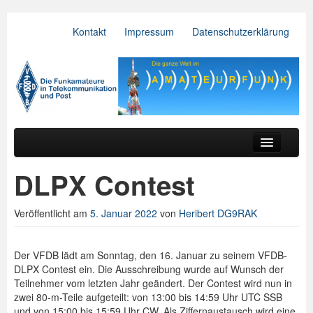
Kontakt
Impressum
Datenschutzerklärung
VFDB e.V.
Zum primären Inhalt springen
Zum sekundären Inhalt springen
Hauptmenü
Aktuelles
DLPX Contest
Der Verein
Veröffentlicht am
5. Januar 2022
von
Heribert DG9RAK
Referate
BV & OV
Der VFDB lädt am Sonntag, den 16. Januar zu seinem VFDB-
DLPX Contest ein. Die Ausschreibung wurde auf Wunsch der
Relais
Teilnehmer vom letzten Jahr geändert. Der Contest wird nun in
zwei 80-m-Teile aufgeteilt: von 13:00 bis 14:59 Uhr UTC SSB
Downloads
und von 15:00 bis 15:59 Uhr CW. Als Ziffernaustausch wird eine