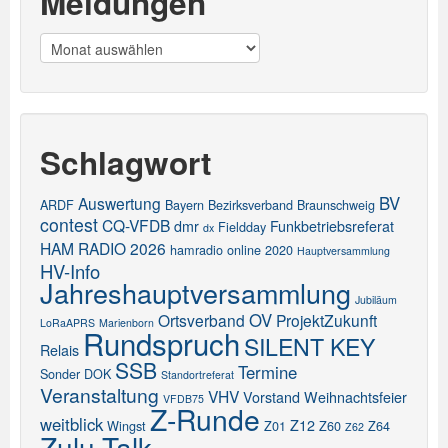
Meldungen
Meldungen
Schlagwort
BV
Auswertung
ARDF
Bayern
Bezirksverband
Braunschweig
contest
CQ-VFDB
dmr
Funkbetriebsreferat
Fieldday
dx
HAM RADIO 2026
hamradio online 2020
Hauptversammlung
HV-Info
Jahreshauptversammlung
Jubiläum
OV
Ortsverband
ProjektZukunft
LoRaAPRS
Marienborn
Rundspruch
SILENT KEY
Relais
SSB
Termine
Sonder DOK
Standortreferat
Veranstaltung
VHV
Vorstand
Weihnachtsfeier
VFDB75
Z-Runde
weitblick
Z12
Wingst
Z01
Z60
Z64
Z62
Zulu-Talk