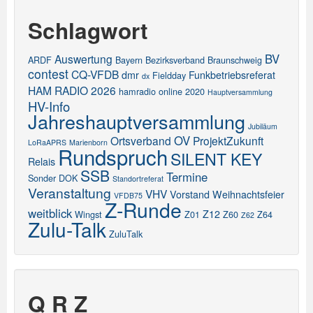
Schlagwort
BV
Auswertung
ARDF
Bayern
Bezirksverband
Braunschweig
contest
CQ-VFDB
dmr
Funkbetriebsreferat
Fieldday
dx
HAM RADIO 2026
hamradio online 2020
Hauptversammlung
HV-Info
Jahreshauptversammlung
Jubiläum
OV
Ortsverband
ProjektZukunft
LoRaAPRS
Marienborn
Rundspruch
SILENT KEY
Relais
SSB
Termine
Sonder DOK
Standortreferat
Veranstaltung
VHV
Vorstand
Weihnachtsfeier
VFDB75
Z-Runde
weitblick
Z12
Wingst
Z01
Z60
Z64
Z62
Zulu-Talk
ZuluTalk
Q R Z