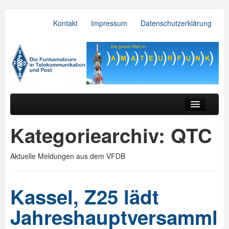
Kontakt
Impressum
Datenschutzerklärung
VFDB e.V.
Zum primären Inhalt springen
Zum sekundären Inhalt springen
Hauptmenü
Aktuelles
Kategoriearchiv:
QTC
Der Verein
Aktuelle Meldungen aus dem VFDB
Referate
BV & OV
Kassel, Z25 lädt
Relais
Jahreshauptversamml
Downloads