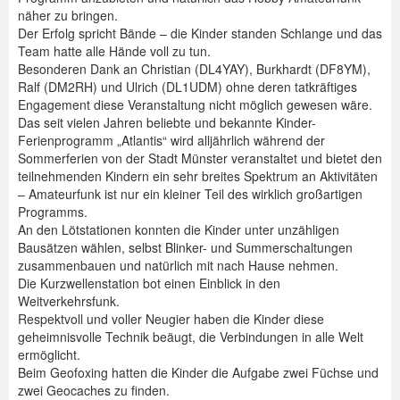
näher zu bringen.
Der Erfolg spricht Bände – die Kinder standen Schlange und das
Team hatte alle Hände voll zu tun.
Besonderen Dank an Christian (DL4YAY), Burkhardt (DF8YM),
Ralf (DM2RH) und Ulrich (DL1UDM) ohne deren tatkräftiges
Engagement diese Veranstaltung nicht möglich gewesen wäre.
Das seit vielen Jahren beliebte und bekannte Kinder-
Ferienprogramm „Atlantis“ wird alljährlich während der
Sommerferien von der Stadt Münster veranstaltet und bietet den
teilnehmenden Kindern ein sehr breites Spektrum an Aktivitäten
– Amateurfunk ist nur ein kleiner Teil des wirklich großartigen
Programms.
An den Lötstationen konnten die Kinder unter unzähligen
Bausätzen wählen, selbst Blinker- und Summerschaltungen
zusammenbauen und natürlich mit nach Hause nehmen.
Die Kurzwellenstation bot einen Einblick in den
Weitverkehrsfunk.
Respektvoll und voller Neugier haben die Kinder diese
geheimnisvolle Technik beäugt, die Verbindungen in alle Welt
ermöglicht.
Beim Geofoxing hatten die Kinder die Aufgabe zwei Füchse und
zwei Geocaches zu finden.