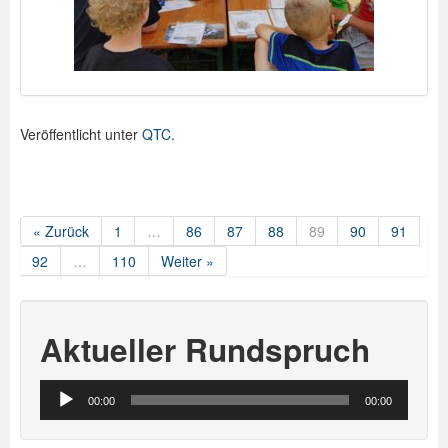
Veröffentlicht unter
QTC
.
« Zurück
1
…
86
87
88
89
90
91
92
…
110
Weiter »
Aktueller Rundspruch
Audio-
00:00
00:00
Player