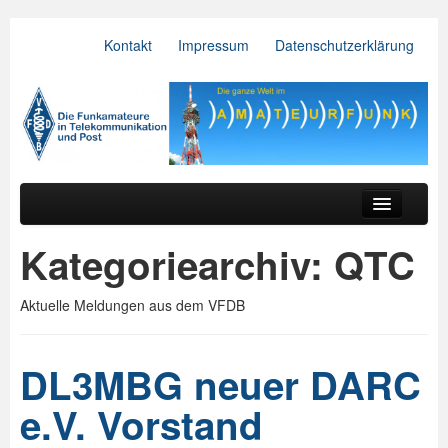
Kontakt
Impressum
Datenschutzerklärung
VFDB e.V.
Zum primären Inhalt springen
Zum sekundären Inhalt springen
Hauptmenü
Aktuelles
Kategoriearchiv:
QTC
Der Verein
Aktuelle Meldungen aus dem VFDB
Referate
BV & OV
DL3MBG neuer DARC
Relais
e.V. Vorstand
Downloads