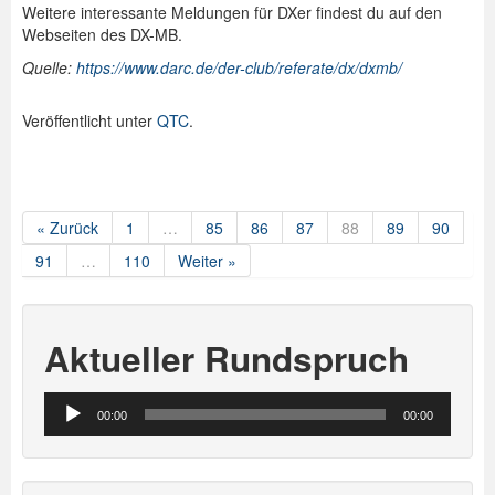
Weitere interessante Meldungen für DXer findest du auf den
Webseiten des DX-MB.
Quelle:
https://www.darc.de/der-club/referate/dx/dxmb/
Veröffentlicht unter
QTC
.
« Zurück
1
…
85
86
87
88
89
90
91
…
110
Weiter »
Aktueller Rundspruch
Audio-
00:00
00:00
Player