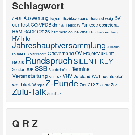
Schlagwort
BV
Auswertung
ARDF
Bayern
Bezirksverband
Braunschweig
contest
CQ-VFDB
dmr
Funkbetriebsreferat
Fieldday
dx
HAM RADIO 2026
hamradio online 2020
Hauptversammlung
HV-Info
Jahreshauptversammlung
Jubiläum
OV
Ortsverband
ProjektZukunft
LoRaAPRS
Marienborn
Rundspruch
SILENT KEY
Relais
SSB
Termine
Sonder DOK
Standortreferat
Veranstaltung
VHV
Vorstand
Weihnachtsfeier
VFDB75
Z-Runde
weitblick
Z12
Wingst
Z01
Z60
Z64
Z62
Zulu-Talk
ZuluTalk
Q R Z