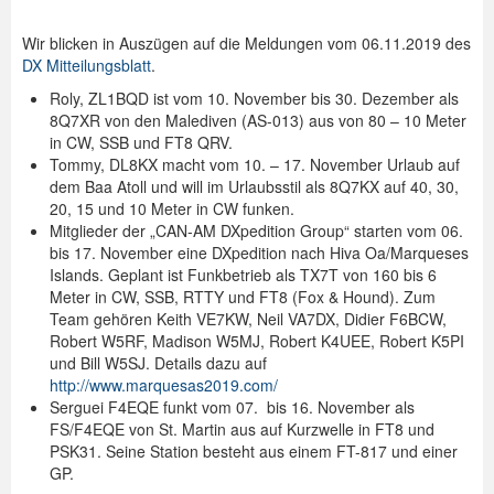
Wir blicken in Auszügen auf die Meldungen vom 06.11.2019 des
DX Mitteilungsblatt
.
Roly, ZL1BQD ist vom 10. November bis 30. Dezember als
8Q7XR von den Malediven (AS-013) aus von 80 – 10 Meter
in CW, SSB und FT8 QRV.
Tommy, DL8KX macht vom 10. – 17. November Urlaub auf
dem Baa Atoll und will im Urlaubsstil als 8Q7KX auf 40, 30,
20, 15 und 10 Meter in CW funken.
Mitglieder der „CAN-AM DXpedition Group“ starten vom 06.
bis 17. November eine DXpedition nach Hiva Oa/Marqueses
Islands. Geplant ist Funkbetrieb als TX7T von 160 bis 6
Meter in CW, SSB, RTTY und FT8 (Fox & Hound). Zum
Team gehören Keith VE7KW, Neil VA7DX, Didier F6BCW,
Robert W5RF, Madison W5MJ, Robert K4UEE, Robert K5PI
und Bill W5SJ. Details dazu auf
http://www.marquesas2019.com/
Serguei F4EQE funkt vom 07. bis 16. November als
FS/F4EQE von St. Martin aus auf Kurzwelle in FT8 und
PSK31. Seine Station besteht aus einem FT-817 und einer
GP.