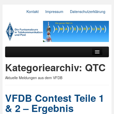
Kontakt
Impressum
Datenschutzerklärung
VFDB e.V.
Zum primären Inhalt springen
Zum sekundären Inhalt springen
Hauptmenü
Aktuelles
Kategoriearchiv:
QTC
Der Verein
Aktuelle Meldungen aus dem VFDB
Referate
BV & OV
VFDB Contest Teile 1
Relais
& 2 – Ergebnis
Downloads