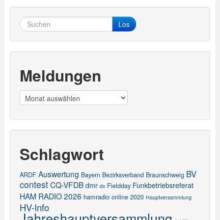
Los
Meldungen
Meldungen
Schlagwort
BV
Auswertung
ARDF
Bayern
Bezirksverband
Braunschweig
contest
CQ-VFDB
dmr
Funkbetriebsreferat
Fieldday
dx
HAM RADIO 2026
hamradio online 2020
Hauptversammlung
HV-Info
Jahreshauptversammlung