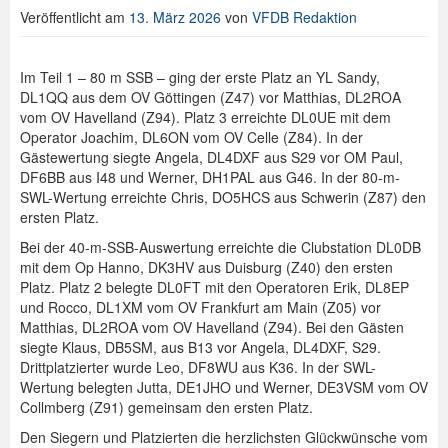
Veröffentlicht am
13. März 2026
von
VFDB Redaktion
Spenden
Login
Im Teil 1 – 80 m SSB – ging der erste Platz an YL Sandy,
DL1QQ aus dem OV Göttingen (Z47) vor Matthias, DL2ROA
vom OV Havelland (Z94). Platz 3 erreichte DL0UE mit dem
Operator Joachim, DL6ON vom OV Celle (Z84). In der
Gästewertung siegte Angela, DL4DXF aus S29 vor OM Paul,
DF6BB aus I48 und Werner, DH1PAL aus G46. In der 80-m-
SWL-Wertung erreichte Chris, DO5HCS aus Schwerin (Z87) den
ersten Platz.
Bei der 40-m-SSB-Auswertung erreichte die Clubstation DL0DB
mit dem Op Hanno, DK3HV aus Duisburg (Z40) den ersten
Platz. Platz 2 belegte DL0FT mit den Operatoren Erik, DL8EP
und Rocco, DL1XM vom OV Frankfurt am Main (Z05) vor
Matthias, DL2ROA vom OV Havelland (Z94). Bei den Gästen
siegte Klaus, DB5SM, aus B13 vor Angela, DL4DXF, S29.
Drittplatzierter wurde Leo, DF8WU aus K36. In der SWL-
Wertung belegten Jutta, DE1JHO und Werner, DE3VSM vom OV
Collmberg (Z91) gemeinsam den ersten Platz.
Den Siegern und Platzierten die herzlichsten Glückwünsche vom