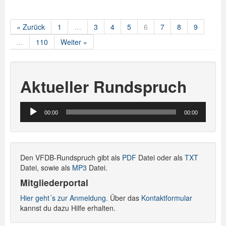
« Zurück
1
…
3
4
5
6
7
8
9
…
110
Weiter »
Aktueller Rundspruch
Audio-
00:00
00:00
Player
Den VFDB-Rundspruch gibt als
PDF
Datei oder als
TXT
Datei, sowie als
MP3
Datei.
Mitgliederportal
Hier geht´s zur Anmeldung.
Über das
Kontaktformular
kannst du dazu Hilfe erhalten.