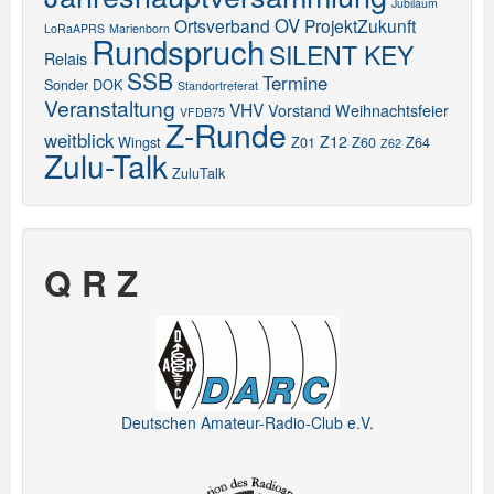
Jubiläum
OV
Ortsverband
ProjektZukunft
LoRaAPRS
Marienborn
Rundspruch
SILENT KEY
Relais
SSB
Termine
Sonder DOK
Standortreferat
Veranstaltung
VHV
Vorstand
Weihnachtsfeier
VFDB75
Z-Runde
weitblick
Z12
Wingst
Z01
Z60
Z64
Z62
Zulu-Talk
ZuluTalk
Q R Z
Deutschen Amateur-Radio-Club e.V.