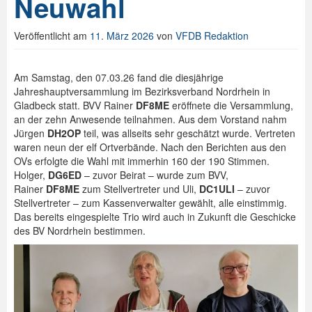
Neuwahl
Veröffentlicht am
11. März 2026
von
VFDB Redaktion
Am Samstag, den 07.03.26 fand die diesjährige
Jahreshauptversammlung im Bezirksverband Nordrhein in
Gladbeck statt. BVV Rainer
DF8ME
eröffnete die Versammlung,
an der zehn Anwesende teilnahmen. Aus dem Vorstand nahm
Jürgen
DH2OP
teil, was allseits sehr geschätzt wurde. Vertreten
waren neun der elf Ortverbände. Nach den Berichten aus den
OVs erfolgte die Wahl mit immerhin 160 der 190 Stimmen.
Holger,
DG6ED
– zuvor Beirat – wurde zum BVV,
Rainer
DF8ME
zum Stellvertreter und Uli,
DC1ULI
– zuvor
Stellvertreter – zum Kassenverwalter gewählt, alle einstimmig.
Das bereits eingespielte Trio wird auch in Zukunft die Geschicke
des BV Nordrhein bestimmen.