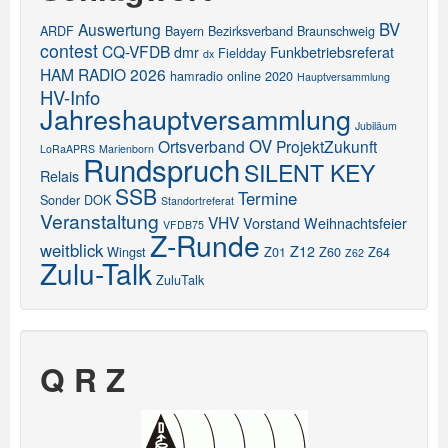
BV
Auswertung
ARDF
Bayern
Bezirksverband
Braunschweig
contest
CQ-VFDB
dmr
Funkbetriebsreferat
Fieldday
dx
HAM RADIO 2026
hamradio online 2020
Hauptversammlung
HV-Info
Jahreshauptversammlung
Jubiläum
OV
Ortsverband
ProjektZukunft
LoRaAPRS
Marienborn
Rundspruch
SILENT KEY
Relais
SSB
Termine
Sonder DOK
Standortreferat
Veranstaltung
VHV
Vorstand
Weihnachtsfeier
VFDB75
Z-Runde
weitblick
Z12
Wingst
Z01
Z60
Z64
Z62
Zulu-Talk
ZuluTalk
Q R Z