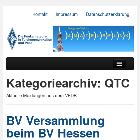
Kontakt
Impressum
Datenschutzerklärung
VFDB e.V.
Zum primären Inhalt springen
Zum sekundären Inhalt springen
Hauptmenü
Aktuelles
Kategoriearchiv:
QTC
Der Verein
Aktuelle Meldungen aus dem VFDB
Referate
BV & OV
BV Versammlung
Relais
beim BV Hessen
Downloads