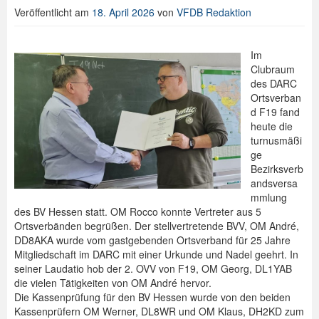
Veröffentlicht am
18. April 2026
von
VFDB Redaktion
Spenden
Login
Im
Clubraum
des DARC
Ortsverban
d F19 fand
heute die
turnusmäßi
ge
Bezirksverb
andsversa
mmlung
des BV Hessen statt. OM Rocco konnte Vertreter aus 5
Ortsverbänden begrüßen. Der stellvertretende BVV, OM André,
DD8AKA wurde vom gastgebenden Ortsverband für 25 Jahre
Mitgliedschaft im DARC mit einer Urkunde und Nadel geehrt. In
seiner Laudatio hob der 2. OVV von F19, OM Georg, DL1YAB
die vielen Tätigkeiten von OM André hervor.
Die Kassenprüfung für den BV Hessen wurde von den beiden
Kassenprüfern OM Werner, DL8WR und OM Klaus, DH2KD zum