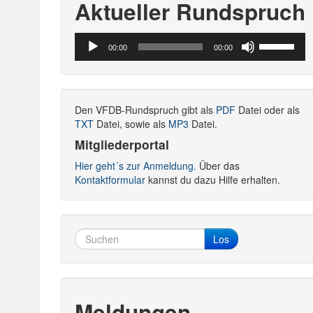
Aktueller Rundspruch
Audio-
Pfeiltasten
00:00
00:00
Player
Hoch/Runte
benutzen,
um
die
Den VFDB-Rundspruch gibt als
PDF
Datei oder als
Lautstärke
TXT
Datei, sowie als
MP3
Datei.
zu
regeln.
Mitgliederportal
Hier geht´s zur Anmeldung.
Über das
Kontaktformular
kannst du dazu Hilfe erhalten.
Los
Meldungen