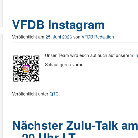
VFDB Instagram
Veröffentlicht am
25. Juni 2026
von
VFDB Redaktion
Unser Team wird euch auf auch auf unserem
I
Schaut gerne vorbei.
Veröffentlicht unter
QTC
.
Nächster Zulu-Talk am
– 20 Uhr LT