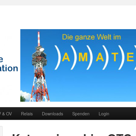
V & OV
Relais
Downloads
Spenden
Login