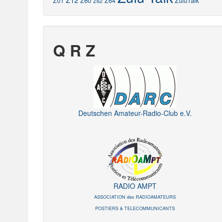
Z12
Z01
Z60
Z64
ZuluTalk
Z62
Q R Z
Deutschen Amateur-Radio-Club e.V.
RADIO AMPT
ASSOCIATION des RADIOAMATEURS
POSTIERS & TELECOMMUNICANTS