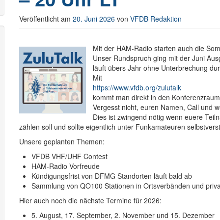
Veröffentlicht am
20. Juni 2026
von
VFDB Redaktion
Mit der HAM-Radio starten auch die Som
Unser Rundspruch ging mit der Juni Aus
läuft übers Jahr ohne Unterbrechung dur
Mit
https://www.vfdb.org/zulutalk
kommt man direkt in den Konferenzraum (
Vergesst nicht, euren Namen, Call und
Dies ist zwingend nötig wenn euere Tei
zählen soll und sollte eigentlich unter Funkamateuren selbstverst
Unsere geplanten Themen:
VFDB VHF/UHF Contest
HAM-Radio Vorfreude
Kündigungsfrist von DFMG Standorten läuft bald ab
Sammlung von QO100 Stationen in Ortsverbänden und priv
Hier auch noch die nächste Termine für 2026:
5. August, 17. September, 2. November und 15. Dezember