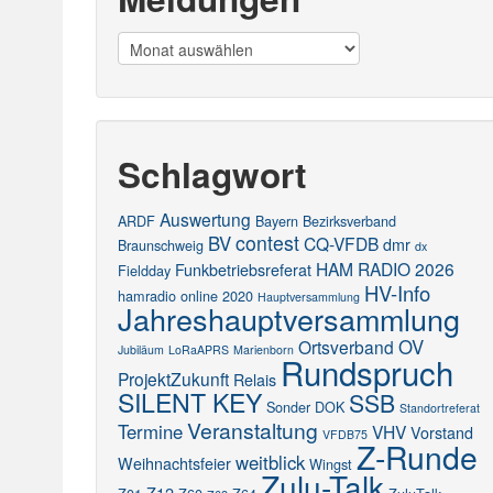
Meldungen
Schlagwort
Auswertung
ARDF
Bayern
Bezirksverband
contest
BV
CQ-VFDB
dmr
Braunschweig
dx
HAM RADIO 2026
Funkbetriebsreferat
Fieldday
HV-Info
hamradio online 2020
Hauptversammlung
Jahreshauptversammlung
OV
Ortsverband
Jubiläum
LoRaAPRS
Marienborn
Rundspruch
ProjektZukunft
Relais
SILENT KEY
SSB
Sonder DOK
Standortreferat
Veranstaltung
Termine
VHV
Vorstand
VFDB75
Z-Runde
weitblick
Weihnachtsfeier
Wingst
Zulu-Talk